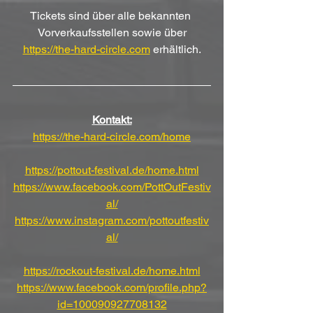
Tickets sind über alle bekannten 
Vorverkaufsstellen sowie über
https://the-hard-circle.com
 erhältlich.
Kontakt:
https://the-hard-circle.com/home
https://pottout-festival.de/home.html
https://www.facebook.com/PottOutFestiv
al/
https://www.instagram.com/pottoutfestiv
al/
https://rockout-festival.de/home.html
https://www.facebook.com/profile.php?
id=100090927708132