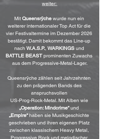
weiter: 
Mit 
Queensrÿche
 wurde nun ein 
weiterer internationaler Top Act für die 
vier Festivaltermine im Dezember 2026 
bestätigt. Damit bekommt das Line-up 
nach 
W.A.S.P.
, 
WARKINGS
 und 
BATTLE BEAST
 prominenten Zuwachs 
aus dem Progressive-Metal-Lager.
Queensrÿche zählen seit Jahrzehnten 
zu den prägenden Bands des 
anspruchsvollen 
US-Prog-Rock-Metal. Mit Alben wie 
„Operation: Mindcrime“
 und 
„Empire“
 haben sie Musikgeschichte 
geschrieben und ihren eigenen Platz 
zwischen klassischem Heavy Metal, 
Progressive Rock und melodischer 