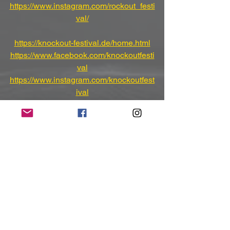
https://www.instagram.com/rockout_festi
val/
https://knockout-festival.de/home.html
https://www.facebook.com/knockoutfesti
val
https://www.instagram.com/knockoutfest
ival
https://stormout-festival.de/home.html
https://www.instagram.com/stormout_fes
tival
(Mit freundlicher Unterstützung und 
Bereitstellung des Pressematerials von 
Another Dimension PR Agentur)
NoRush-WebZine
Tags:
News