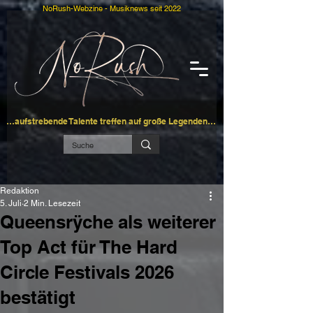
NoRush-Webzine - Musiknews seit 2022
…aufstrebende Talente treffen auf große Legenden…
Redaktion
5. Juli
2 Min. Lesezeit
Queensrÿche als weiterer
Top Act für The Hard
Circle Festivals 2026
bestätigt