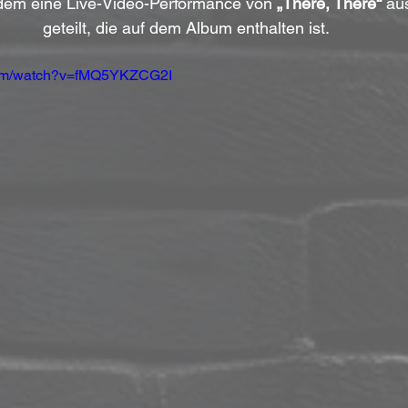
dem eine Live-Video-Performance von 
„There, There“
 au
geteilt, die auf dem Album enthalten ist.
com/watch?v=fMQ5YKZCG2I