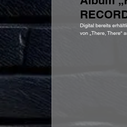
Album „
RECORDI
Digital bereits erhäl
von „There, There“ 