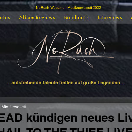
NoRush-Webzine - Musiknews seit 2022
Fotos
Album-Reviews
Bandbio´s
Interviews
…aufstrebende Talente treffen auf große Legenden…
 Min. Lesezeit
AD kündigen neues Liv