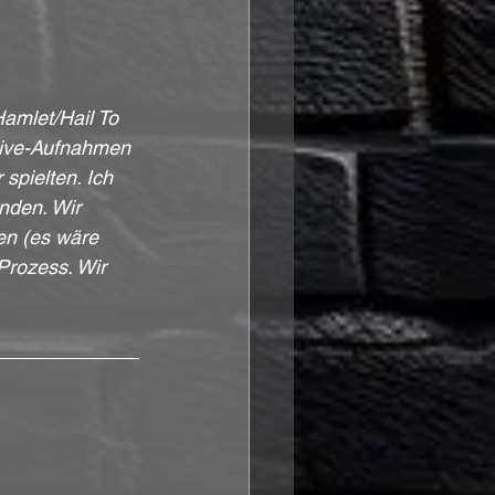
amlet/Hail To 
-Live-Aufnahmen 
spielten. Ich 
nden. Wir 
en (es wäre 
Prozess. Wir 