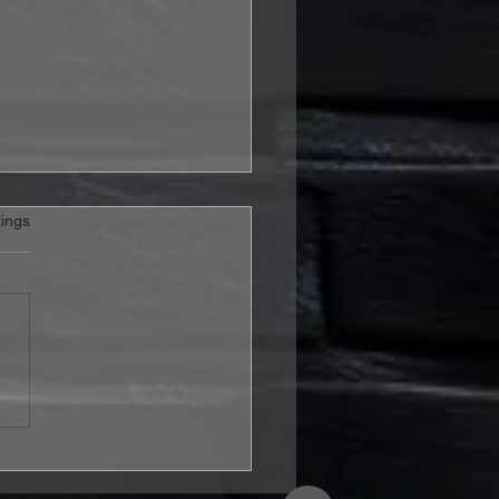
rtet.
ings
Leoni veröffentlichen
o zur neuen Single
ling At The Moon“