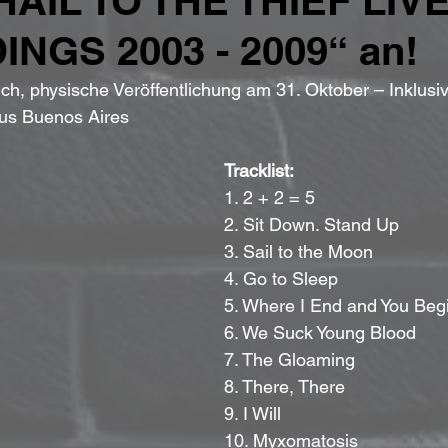
HAIL TO THE THIEF LIV
NGS 2003 - 2009“ an!
tlich, physische Veröffentlichung am 31. Oktober – Inklusi
aus Buenos Aires
Tracklist:
1. 2 + 2 = 5
2. Sit Down. Stand Up
3. Sail to the Moon
4. Go to Sleep
5. Where I End and You Beg
6. We Suck Young Blood
7. The Gloaming
8. There, There
9. I Will
10. Myxomatosis