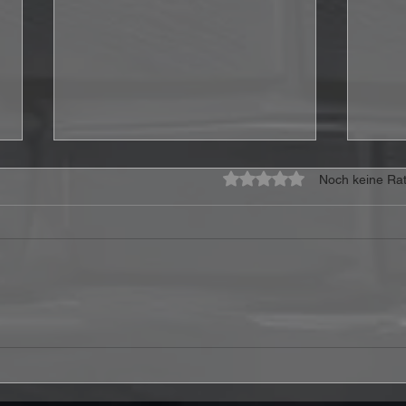
Mit 0 von 5 Sternen bewe
Noch keine Rat
KISSIN’ DYNAMITE
Core
veröffentlichen ihr
Vide
selbstbetiteltes neues
„How
Album am 18. September