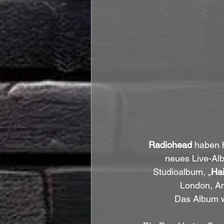
Radiohead
 haben 
neues Live-Alb
Studioalbum, „
Hai
London, Am
Das Album 