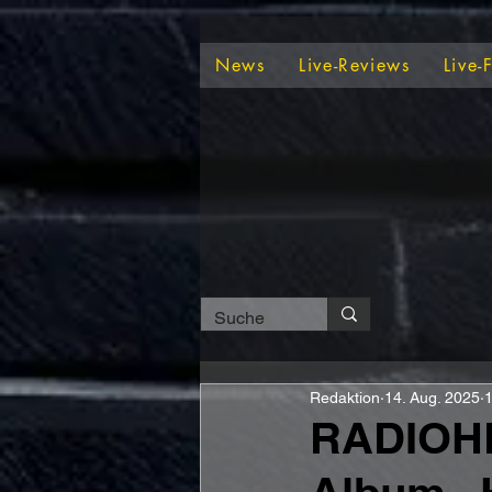
News
Live-Reviews
Live-
Redaktion
14. Aug. 2025
1
RADIOHE