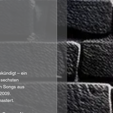
kündigt – ein 
 sechsten 
on Songs aus 
2009. 
astert. 