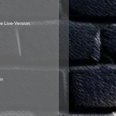
E
ve Live-Version 
in