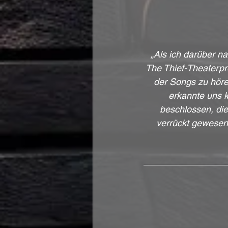
„Als ich darüber n
The Thief-Theaterpr
der Songs zu hören
erkannte uns k
beschlossen, die
verrückt gewesen,