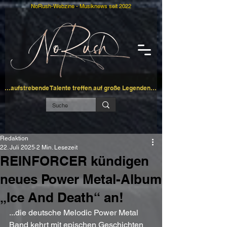
NoRush-Webzine - Musiknews seit 2022
…aufstrebende Talente treffen auf große Legenden…
Redaktion
22. Juli 2025
2 Min. Lesezeit
REINFORCER kündigen
neues Power Metal-Album
„Ice And Death“ an!
...die deutsche Melodic Power Metal 
Band kehrt mit epischen Geschichten 