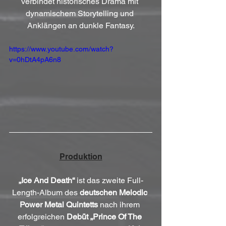
verbindet historisches Drama mit 
dynamischem Storytelling und 
Anklängen an dunkle Fantasy.
https://www.youtube.com/watch?
v=0hDtA4pA6n8
Produktion
„Ice And Death“
 ist das zweite Full-
Length-Album des 
deutschen Melodic 
Power Metal Quintetts
 nach ihrem 
erfolgreichen 
Debüt „Prince Of The 