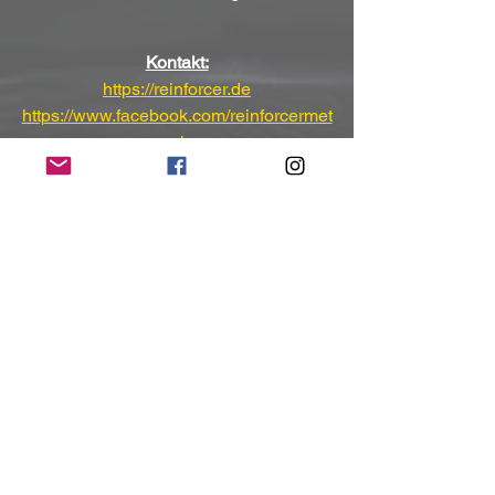
Kontakt:
https://reinforcer.de
https://www.facebook.com/reinforcermet
al
https://www.instagram.com/reinforcerme
tal
(Mit freundlicher Unterstützung und 
Bereitstellung des Pressematerials von 
Scarlet Records)
NoRush-WebZine
Tags:
News
News