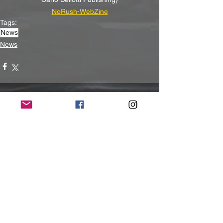
NoRush-WebZine
Tags:
News
News
Alle ansehen
Aktuelle Beiträge