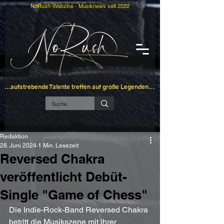
NoRush-Webzine - Musiknews seit 2022
…aufstrebende Talente treffen auf große Legenden…
Redaktion
28. Juni 2024
1 Min. Lesezeit
Reversed Chakra
veröffentlicht Debüt-
Single "Game of Chess"
Die Indie-Rock-Band Reversed Chakra 
betritt die Musikszene mit ihrer 