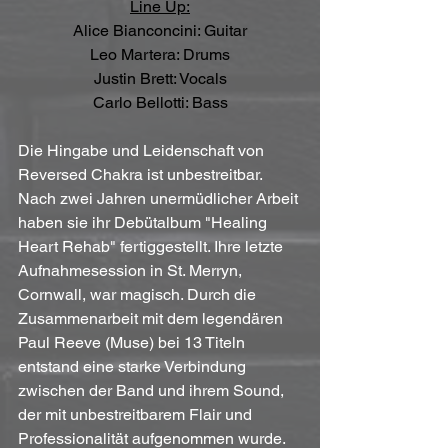
Line Up:
Alice Bianconcini: Guitar
Leo Martera: Drums
Justin Brett: Vocals
Carlo Bellotti: Bass
Die Hingabe und Leidenschaft von 
Reversed Chakra ist unbestreitbar. 
Nach zwei Jahren unermüdlicher Arbeit 
haben sie ihr Debütalbum "Healing 
Heart Rehab" fertiggestellt. Ihre letzte 
Aufnahmesession in St. Merryn, 
Cornwall, war magisch. Durch die 
Zusammenarbeit mit dem legendären 
Paul Reeve (Muse) bei 13 Titeln 
entstand eine starke Verbindung 
zwischen der Band und ihrem Sound, 
der mit unbestreitbarem Flair und 
Professionalität aufgenommen wurde.