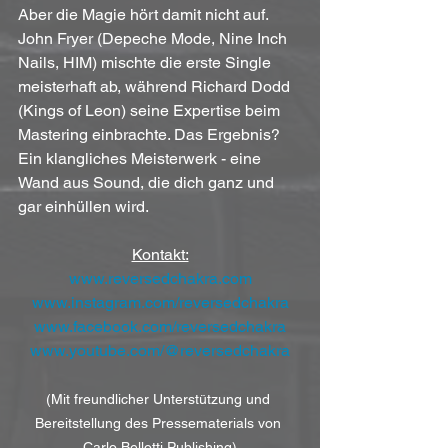
Aber die Magie hört damit nicht auf. 
John Fryer (Depeche Mode, Nine Inch 
Nails, HIM) mischte die erste Single 
meisterhaft ab, während Richard Dodd 
(Kings of Leon) seine Expertise beim 
Mastering einbrachte. Das Ergebnis? 
Ein klangliches Meisterwerk - eine 
Wand aus Sound, die dich ganz und 
gar einhüllen wird.
Kontakt:
www.reversedchakra.com
www.instagram.com/reversedchakra
www.facebook.com/reversedchakra
www.youtube.com/@reversedchakra
(Mit freundlicher Unterstützung und 
Bereitstellung des Pressematerials von 
Carlo Bellotti Publishing)