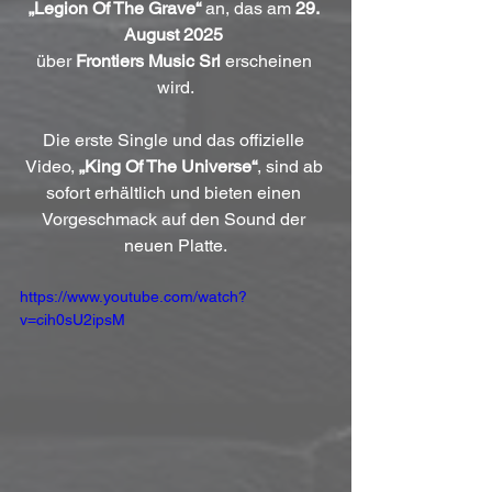
„Legion Of The Grave“
 an, das am 
29. 
August 2025
über 
Frontiers Music Srl 
erscheinen 
wird.
Die erste Single und das offizielle 
Video, 
„King Of The Universe“
, sind ab 
sofort erhältlich und bieten einen 
Vorgeschmack auf den Sound der 
neuen Platte.
https://www.youtube.com/watch?
v=cih0sU2ipsM