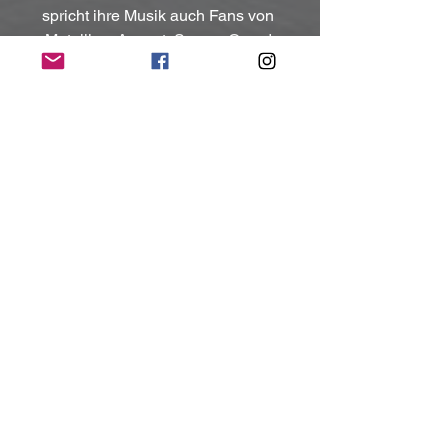
spricht ihre Musik auch Fans von 
Metallica, Accept, Saxon, Grand 
Magus, Nevermore und Slayer an.
Kontakt:
https://www.rising-steel.fr
https://www.facebook.com/risingsteelme
tal
https://www.instagram.com/risingsteeloff
icial
(Mit freundlicher Unterstützung und 
Bereitstellung des Pressematerials von 
CMM-Consulting for Music and Media)
NoRush-WebZine
Tags:
News
News