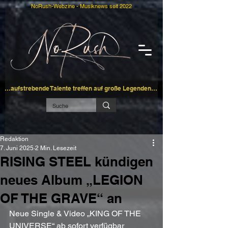
NoRush-Webzine - Musiknews seit 2022
…aufstrebende Talente treffen auf große Legenden…
Redaktion
7. Juni 2025
2 Min. Lesezeit
RISING STEEL kündigen
neues Album „LEGION
OF THE GRAVE“ an
Neue Single & Video „KING OF THE 
UNIVERSE“ ab sofort verfügbar