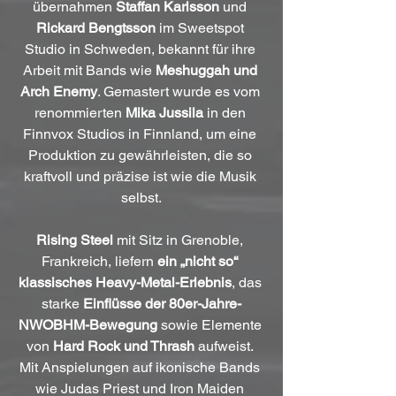
übernahmen 
Staffan Karlsson
 und 
Rickard Bengtsson
 im Sweetspot 
Studio in Schweden, bekannt für ihre 
Arbeit mit Bands wie 
Meshuggah und 
Arch Enemy
. Gemastert wurde es vom 
renommierten 
Mika Jussila
 in den 
Finnvox Studios in Finnland, um eine 
Produktion zu gewährleisten, die so 
kraftvoll und präzise ist wie die Musik 
selbst.
Rising Steel
 mit Sitz in Grenoble, 
Frankreich, liefern 
ein „nicht so“ 
klassisches Heavy-Metal-Erlebnis
, das 
starke 
Einflüsse der 80er-Jahre-
NWOBHM-Bewegung
 sowie Elemente 
von 
Hard Rock und Thrash
 aufweist. 
Mit Anspielungen auf ikonische Bands 
wie Judas Priest und Iron Maiden 