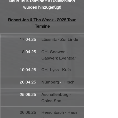
Neue Tour-Termine für Deutschland 
wurden hinzugefügt!
Robert Jon & The Wreck - 2025 Tour 
Termine
17.
04.25
Lössnitz - Zur Linde
18.
04.25
CH- Seewen - 
Gaswerk Eventbar
19.04.25
CH- Lyss - Kufa
20.04.25
Nürnberg 
-
 Hirsch
25.06.25
Aschaffenburg - 
Colos-Saal 
26.06.25
Herschbach - Haus 