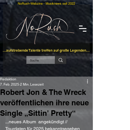
NoRush-Webzine - Musiknews seit 2022
…aufstrebende Talente treffen auf große Legenden…
Redaktion
7. Feb. 2025
2 Min. Lesezeit
Robert Jon & The Wreck
veröffentlichen ihre neue
Single „Sittin' Pretty“
...neues Album  angekündigt // 
Tourdaten für 2025 bekanntgegeben