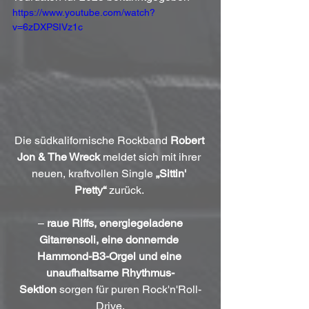
https://www.youtube.com/watch?
v=6zDXPSIVz1c
Die südkalifornische Rockband 
Robert 
Jon & The Wreck
 meldet sich mit ihrer 
neuen, kraftvollen Single 
„Sittin' 
Pretty“
 zurück. 
 – 
raue Riffs, energiegeladene 
Gitarrensoli, eine donnernde 
Hammond-B3-Orgel und eine 
unaufhaltsame Rhythmus-
Sektion
 sorgen für puren Rock'n'Roll-
Drive.