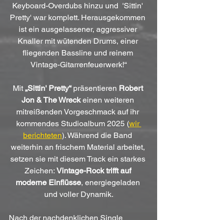
Keyboard-Overdubs hinzu und  'Sittin' 
Pretty' war komplett. Herausgekommen 
ist ein ausgelassener, aggressiver 
Knaller mit wütenden Drums, einer 
fliegenden Bassline und reinem 
Vintage-Gitarrenfeuerwerk!“
Mit 
„Sittin' Pretty“
 präsentieren 
Robert 
Jon & The Wreck
 einen weiteren 
mitreißenden Vorgeschmack auf ihr 
kommendes Studioalbum 2025 (
wir 
berichteten
). Während die Band 
weiterhin an frischem Material arbeitet, 
setzen sie mit diesem Track ein starkes 
Zeichen: 
Vintage-Rock trifft auf 
moderne Einflüsse
, energiegeladen 
und voller Dynamik.
Nach der nachdenklichen Single 