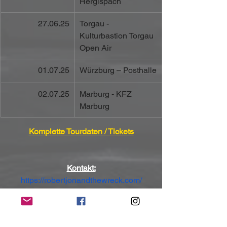
Hergispach
27.06.25
Torgau - 
Kulturbastion Torgau 
Open Air
01.07.25
Würzburg – Posthalle
02.07.25
Marburg - KFZ 
Marburg
Komplette Tourdaten / Tickets
Kontakt:
https://robertjonandthewreck.com/
https://www.facebook.com/robertjonandt
hewreck
https://www.instagram.com/robertjonand