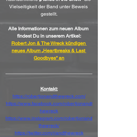
Vielseitigkeit der Band unter Beweis 
gestellt.
Alle Informationen zum neuen Album 
findest Du in unserem Artikel:
Robert Jon & The Wreck kündigen 
neues Album „Heartbreaks & Last 
Goodbyes“ an
Kontakt:
https://robertjonandthewreck.com/
https://www.facebook.com/robertjonandt
hewreck
https://www.instagram.com/robertjonand
thewreck/
https://twitter.com/rjandthewreck