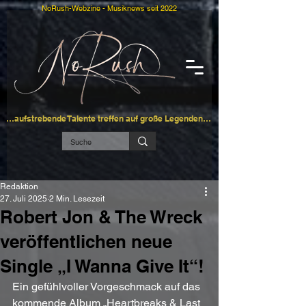
NoRush-Webzine - Musiknews seit 2022
…aufstrebende Talente treffen auf große Legenden…
Redaktion
27. Juli 2025
2 Min. Lesezeit
Robert Jon & The Wreck
veröffentlichen neue
Single „I Wanna Give It“!
Ein gefühlvoller Vorgeschmack auf das 
kommende Album „Heartbreaks & Last 