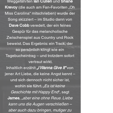
Weggefährten 
Ian Cullen
 und 
Shane 
Krevoy
 (die auch am Fan-Favoriten „Oh 
Miss Carolina“ mitschrieben) wurde der 
Song skizziert – im Studio dann von 
Dave Cobb
 veredelt, der ein feines 
Gespür für das melancholische 
Zwischenspiel aus Country und Rock 
beweist. Das Ergebnis: ein Track, der 
so persönlich klingt wie ein 
Tagebucheintrag – und trotzdem sofort 
vertraut wirkt.
Inhaltlich erzählt 
„I Wanna Give It“
 von 
jener Art Liebe, die keine Angst kennt – 
und sich dennoch nicht sicher ist, 
wohin sie führt. „
Es ist keine 
Geschichte mit Happy End
“, sagt 
James
, „
aber eine ohne Reue. Liebe 
kann uns die Augen verschließen – 
aber auch dazu bringen, mutiger zu 