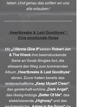
leben. Und genau das sollten wir uns 
alle erlauben.
“
„Heartbreaks & Last Goodbyes“: 
Eine emotionale Reise
Mit 
„I Wanna Give It“ 
setzen 
Robert Jon 
& The Wreck
 ihre beeindruckende 
Serie an Vorab-Singles fort, die 
allesamt den Weg zum kommenden 
Album „
Heartbreaks & Last Goodbyes
“ 
ebnen. Zuvor hatten bereits das 
leidenschaftliche 
„Keep Myself Clean“
, 
das geisterhaft-schöne 
„Dark Angel“
, 
das lässig-trotzige 
„Better Of Me“
, das 
elektrisierende 
„Highway“
 und das 
nachdenkliche 
„Ashes in the Snow“
 die 