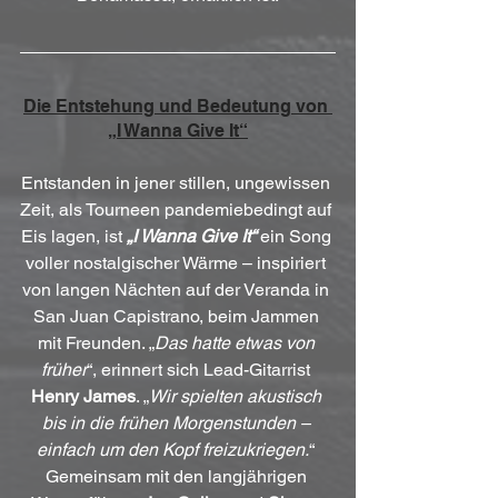
Die Entstehung und Bedeutung von 
„I Wanna Give It“
Entstanden in jener stillen, ungewissen 
Zeit, als Tourneen pandemiebedingt auf 
Eis lagen, ist 
„I Wanna Give It“
 ein Song 
voller nostalgischer Wärme – inspiriert 
von langen Nächten auf der Veranda in 
San Juan Capistrano, beim Jammen 
mit Freunden. „
Das hatte etwas von 
früher
“, erinnert sich Lead-Gitarrist 
Henry James
. „
Wir spielten akustisch 
bis in die frühen Morgenstunden – 
einfach um den Kopf freizukriegen.
“ 
Gemeinsam mit den langjährigen 