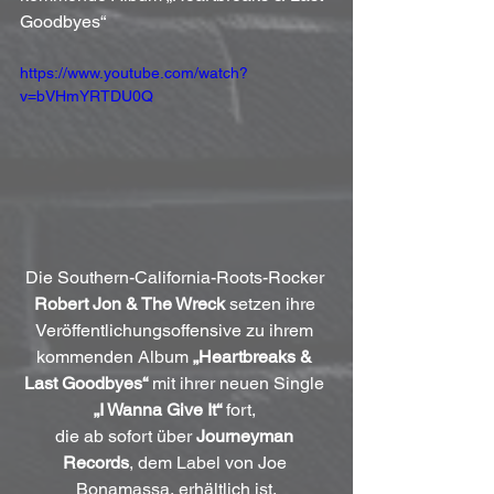
Goodbyes“
https://www.youtube.com/watch?
v=bVHmYRTDU0Q
Die Southern-California-Roots-Rocker 
Robert Jon & The Wreck
 setzen ihre 
Veröffentlichungsoffensive zu ihrem 
kommenden Album 
„Heartbreaks & 
Last Goodbyes“
 mit ihrer neuen Single 
„I Wanna Give It“
 fort, 
die ab sofort über 
Journeyman 
Records
, dem Label von Joe 
Bonamassa, erhältlich ist.