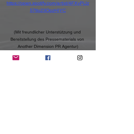
https://open.spotify.com/artist/4FXvPjJz
57tIo23OpzHlYC
(Mit freundlicher Unterstützung und 
Bereitstellung des Pressematerials von 
Another Dimension PR Agentur)
NoRush-WebZine
Tags:
News
News
Alle ansehen
Aktuelle Beiträge