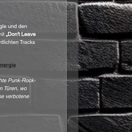
ngle und den 
it 
„Don't Leave 
ntlichten Tracks 
nergie
hte Punk-Rock-
n Türen, wo 
se verbotene 