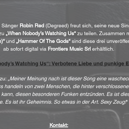
 Sänger 
Robin Red
 (Degreed) freut sich, seine neue Si
zu 
„When Nobody’s Watching Us“
 zu teilen. Zusammen m
)“
 und 
„Hammer Of The Gods“
 sind diese drei unveröffe
ab sofort digital via 
Frontiers Music Srl
 erhältlich.
dy’s Watching Us“: Verbotene Liebe und punkige E
zu: „
Meiner Meinung nach ist dieser Song eine waschec
s handeln von zwei Menschen, die hinter verschlossene
kann, diesen besonderen Funken entzünden. Es ist die
e. Es ist ihr Geheimnis. So etwas in der Art. Sexy Zeug!
“
Kontakt: