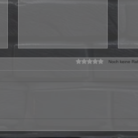
Mit 0 von 5 Sternen bewe
Noch keine Rat
Hollywood Vampires – At
Ferr
Montreux Jazz Festival
Joy 
2018 Review: Eine raue
Wenn
Hommage an die
ein 
Rockgeschichte