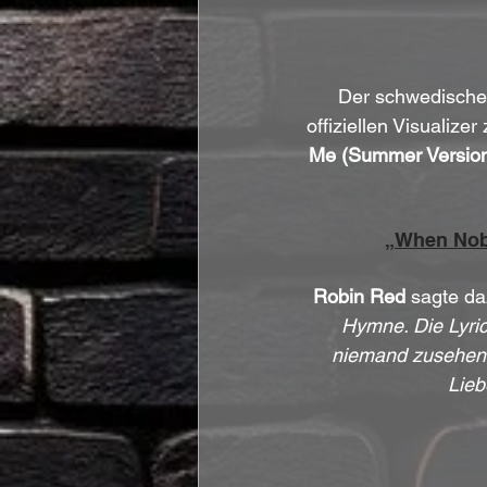
Der schwedische
offiziellen Visualizer 
Me (Summer Version
„When Nobo
Robin Red
 sagte da
Hymne. Die Lyric
niemand zusehen 
Lieb