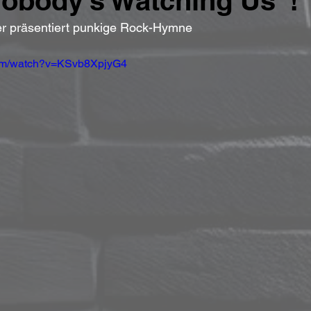
obody’s Watching Us“!
r präsentiert punkige Rock-Hymne
com/watch?v=KSvb8XpjyG4