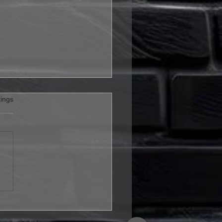
rtet.
ings
is & Sylvester – „It's A
To Be Alive“ Review:
 Hoffnung mehr ist als
schönes Wort