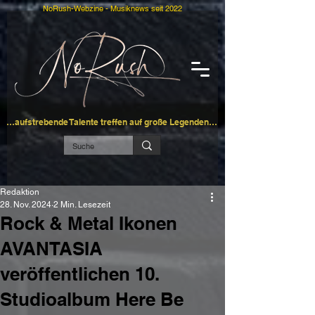
NoRush-Webzine - Musiknews seit 2022
…aufstrebende Talente treffen auf große Legenden…
Redaktion
28. Nov. 2024
2 Min. Lesezeit
Rock & Metal Ikonen
AVANTASIA
veröffentlichen 10.
Studioalbum Here Be