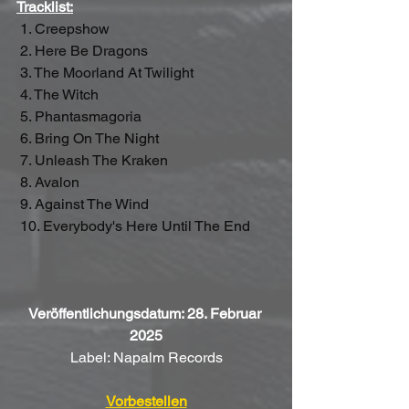
Tracklist:
1. Creepshow    
 2. Here Be Dragons
 3. The Moorland At Twilight
 4. The Witch
 5. Phantasmagoria
 6. Bring On The Night
 7. Unleash The Kraken    
 8. Avalon
 9. Against The Wind
 10. Everybody's Here Until The End
Veröffentlichungsdatum: 28. Februar 
2025
Label: Napalm Records
Vorbestellen