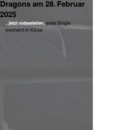
Dragons am 28. Februar
2025
...
jetzt vorbestellen, 
erste Single 
erscheint in Kürze