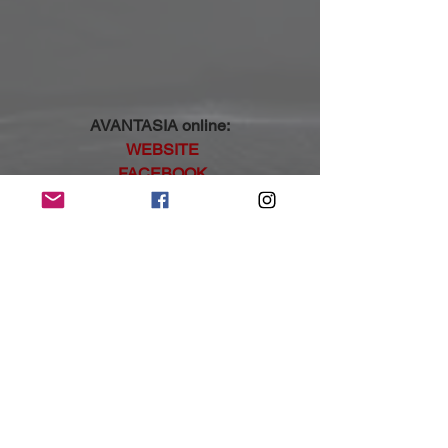
AVANTASIA online:
WEBSITE
FACEBOOK
INSTAGRAM
TIKTOK
(Mit freundlicher Unterstützung und 
Bereitstellung des Pressematerials von 
Napalm Records)
NoRush-WebZine
Tags:
News
News