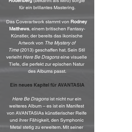
Rodenberg
 (bekannt als Miro) sorgte 
für ein brillantes Mastering.
Das Coverartwork stammt von 
Rodney 
Matthews
, einem britischen Fantasy-
Künstler, der bereits das ikonische 
Artwork von 
The Mystery of 
Time
 (2013) geschaffen hat. Sein Stil 
verleiht 
Here Be Dragons
 eine visuelle 
Tiefe, die perfekt zur epischen Natur 
des Albums passt.
Ein neues Kapitel für AVANTASIA
Here Be Dragons
 ist nicht nur ein 
weiteres Album – es ist ein Manifest 
von AVANTASIAs künstlerischer Reife 
und ihrer Fähigkeit, den Symphonic 
Metal stetig zu erweitern. Mit seiner 