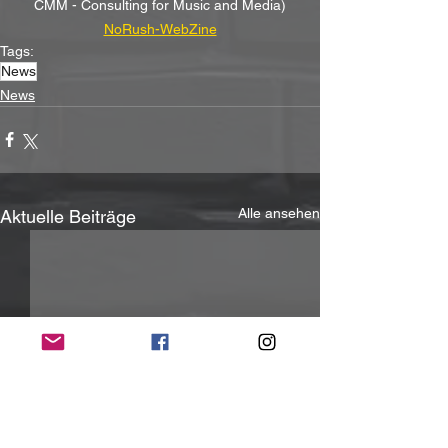
CMM - Consulting for Music and Media)
NoRush-WebZine
Tags:
News
News
Alle ansehen
Aktuelle Beiträge