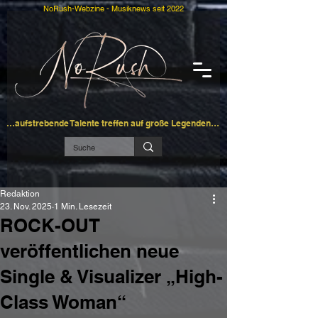
NoRush-Webzine - Musiknews seit 2022
…aufstrebende Talente treffen auf große Legenden…
Redaktion
23. Nov. 2025
1 Min. Lesezeit
ROCK-OUT
veröffentlichen neue
Single & Visualizer „High-
Class Woman“