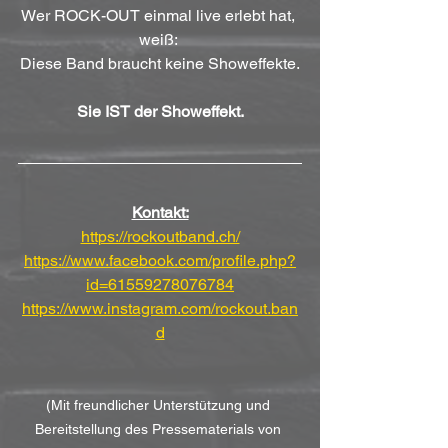
Wer ROCK-OUT einmal live erlebt hat, 
weiß: 
Diese Band braucht keine Showeffekte.
Sie IST der Showeffekt.
Kontakt:
https://rockoutband.ch/
https://www.facebook.com/profile.php?
id=61559278076784
https://www.instagram.com/rockout.ban
d
(Mit freundlicher Unterstützung und 
Bereitstellung des Pressematerials von 