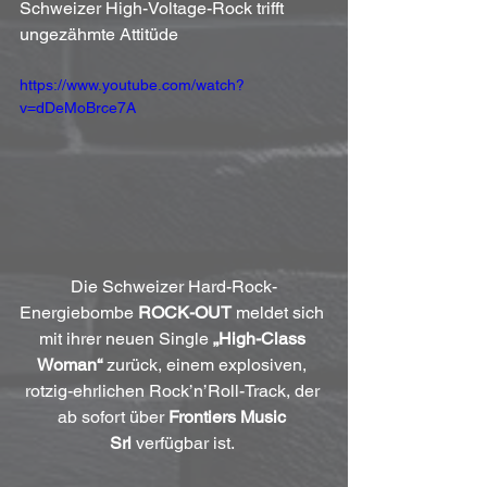
Schweizer High-Voltage-Rock trifft 
ungezähmte Attitüde 
https://www.youtube.com/watch?
v=dDeMoBrce7A
Die Schweizer Hard-Rock-
Energiebombe 
ROCK-OUT
 meldet sich 
mit ihrer neuen Single 
„High-Class 
Woman“
 zurück, einem explosiven, 
rotzig-ehrlichen Rock’n’Roll-Track, der 
ab sofort über 
Frontiers Music 
Srl
 verfügbar ist. 