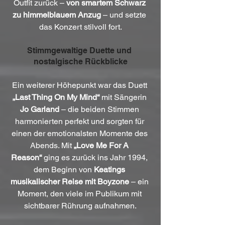
Outfit zurück – 
von smartem Schwarz 
zu himmelblauem Anzug
 – und setzte 
das Konzert stilvoll fort.
Stimmgewaltige Duette und 
nostalgische Rückblicke
Ein weiterer Höhepunkt war das Duett 
„Last Thing On My Mind“
 mit Sängerin 
Jo Garland
 – die beiden Stimmen 
harmonierten perfekt und sorgten für 
einen der emotionalsten Momente des 
Abends. Mit 
„Love Me For A 
Reason“
 ging es zurück ins Jahr 1994, 
dem Beginn von 
Keatings 
musikalischer Reise mit Boyzone
 – ein 
Moment, den viele im Publikum mit 
sichtbarer Rührung aufnahmen.