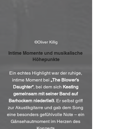
©Oliver Killig
Intime Momente und musikalische 
Höhepunkte
Ein echtes Highlight war der ruhige, 
intime Moment bei 
„The Blower’s 
Daughter“
, bei dem sich 
Keating 
gemeinsam mit seiner Band auf 
Barhockern niederließ
. Er selbst griff 
zur Akustikgitarre und gab dem Song 
eine besonders gefühlvolle Note – ein 
Gänsehautmoment im Herzen des 
Konzerts.