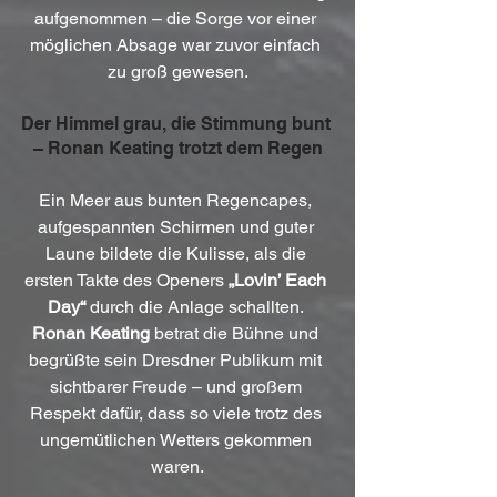
aufgenommen – die Sorge vor einer 
möglichen Absage war zuvor einfach 
zu groß gewesen.
Der Himmel grau, die Stimmung bunt 
– Ronan Keating trotzt dem Regen
Ein Meer aus bunten Regencapes, 
aufgespannten Schirmen und guter 
Laune bildete die Kulisse, als die 
ersten Takte des Openers 
„Lovin’ Each 
Day“
 durch die Anlage schallten. 
Ronan Keating
 betrat die Bühne und 
begrüßte sein Dresdner Publikum mit 
sichtbarer Freude – und großem 
Respekt dafür, dass so viele trotz des 
ungemütlichen Wetters gekommen 
waren.