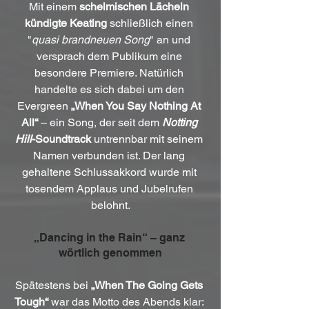
Mit einem 
schelmischen Lächeln 
kündigte Keating
 schließlich einen 
"
quasi brandneuen Song
" an und 
versprach dem Publikum eine 
besondere Premiere. Natürlich 
handelte es sich dabei um den 
Evergreen 
„When You Say Nothing At 
All“
 – ein Song, der seit dem 
Notting 
Hill
-Soundtrack
 untrennbar mit seinem 
Namen verbunden ist. Der lang 
gehaltene Schlussakkord wurde mit 
tosendem Applaus und Jubelrufen 
belohnt.
„Dancing in the Rain“ – ganz 
wörtlich genommen
Spätestens bei 
„When The Going Gets 
Tough“
 war das Motto des Abends klar: 