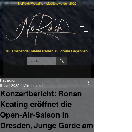
NoRush-Webzine - Musiknews seit 2022
…aufstrebende Talente treffen auf große Legenden…
Redaktion
5. Juni 2025
4 Min. Lesezeit
Konzertbericht: Ronan
Keating eröffnet die
Open-Air-Saison in
Dresden, Junge Garde am