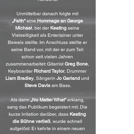
Unmittelbar danach folgte mit 
„Faith“
 eine 
Hommage an George 
Michael
, bei der 
Keating 
seine 
Vielseitigkeit als Entertainer unter 
Beweis stellte. Im Anschluss stellte er 
seine Band vor, mit der er zum Teil 
schon seit vielen Jahren 
zusammenarbeitet: Gitarrist 
Greg Bone
, 
Keyboarder 
Richard Taylor
, Drummer 
Liam Bradley
, Sängerin 
Jo Garland
 und 
Steve Davis 
am Bass.
Als dann 
„No Matter What“
 erklang, 
sang das Publikum begeistert mit. Die 
kurze Irritation darüber, dass 
Keating 
die Bühne verließ
, wurde schnell 
aufgelöst: Er kehrte in einem neuen 