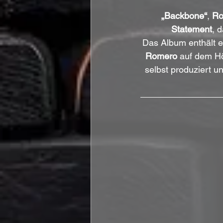
„Backbone“
, 
Ro
Statement
, 
Das Album enthält 
Romero
 auf dem H
selbst produziert u