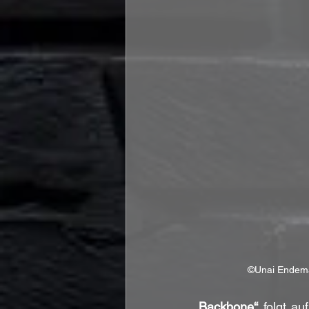
©Unai Endem
„Backbone“
 folgt auf