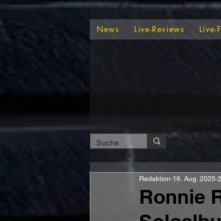
News
Live-Reviews
Live-
Redaktion
16. Aug. 2025
2
Ronnie 