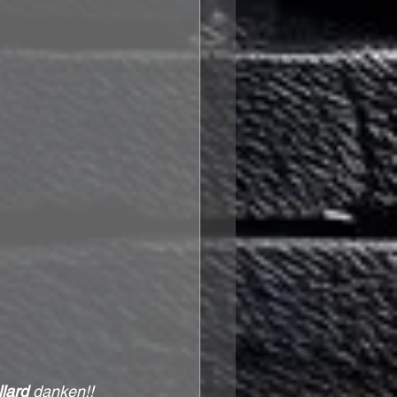
lard
 danken!! 