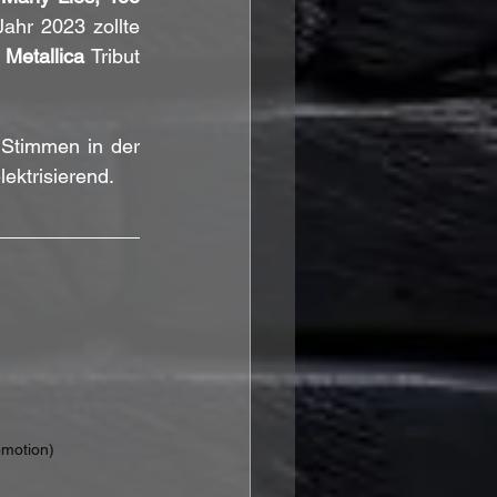
ahr 2023 zollte 
 
Metallica 
Tribut 
.
 Stimmen in der 
lektrisierend.
omotion)