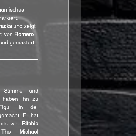
namisches 
arkiert. 
racks
 und zeigt 
d von 
Romero
und gemastert.
 Stimme und 
l haben ihn zu 
Figur in der 
emacht. Er hat 
Acts wie 
Ritchie 
The Michael 