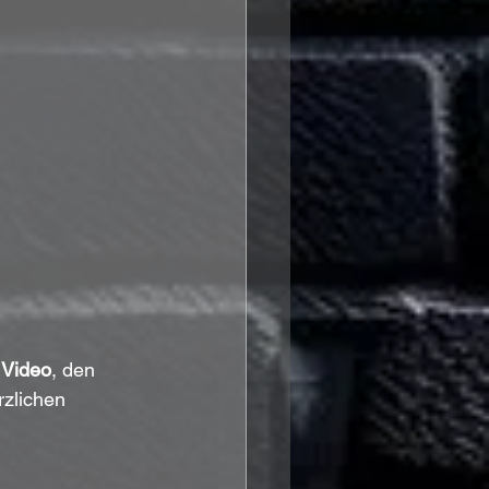
e Video
, den 
rzlichen 
.