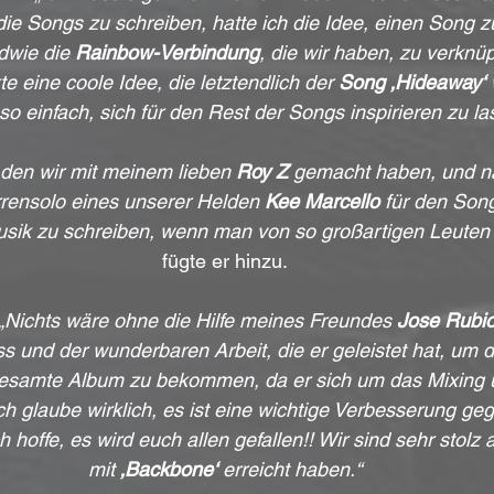
 die Songs zu schreiben, hatte ich die Idee, einen Song
wie die 
Rainbow-Verbindung
, die wir haben, zu verknüp
te eine coole Idee, die letztendlich der 
Song ‚Hideaway‘ 
so einfach, sich für den Rest der Songs inspirieren zu la
den wir mit meinem lieben 
Roy Z
 gemacht haben, und na
rrensolo eines unserer Helden 
Kee Marcello
 für den Song
Musik zu schreiben, wenn man von so großartigen Leuten
fügte er hinzu.
„Nichts wäre ohne die Hilfe meines Freundes 
Jose Rubi
 und der wunderbaren Arbeit, die er geleistet hat, um de
esamte Album zu bekommen, da er sich um das Mixing 
h glaube wirklich, es ist eine wichtige Verbesserung g
 hoffe, es wird euch allen gefallen!! Wir sind sehr stolz 
mit 
‚Backbone‘
 erreicht haben.“