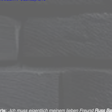
te:
 „
Ich muss eigentlich meinem lieben Freund 
Russ Bal