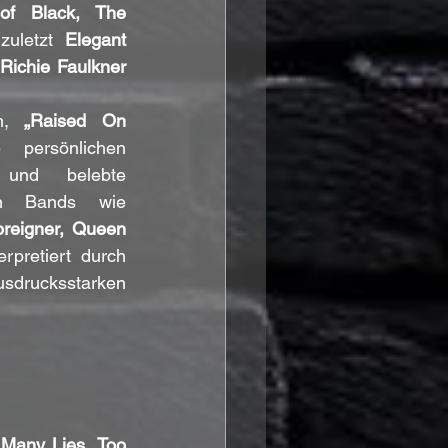
f Black, The 
zuletzt 
Elegant 
 
Richie Faulkner 
m, 
„Raised On 
 persönlichen 
 und belebte 
klassische Rockhits von Bands wie 
reigner, Queen 
erpretiert durch 
sdrucksstarken 
Many Lies, Too 