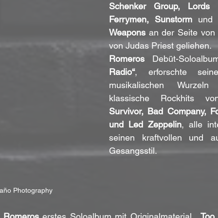
Schenker Group, Lords o
Ferrymen, Sunstorm
 und 
Weapons
 an der Seite von
von Judas Priest geliehen.
Romeros
 Debüt-Soloalbu
Radio“
, erforschte seine
musikalischen Wurzeln
Survivor, Bad Company, Fo
und Led Zeppelin
, alle int
seinen kraftvollen und au
Gesangsstil.
año Photography
 
Romeros
 erstes Soloalbum mit Originalmaterial, „
Too 