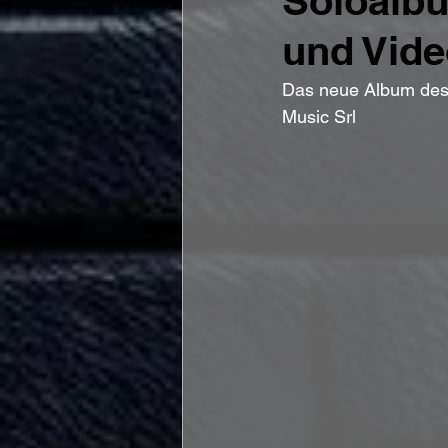
Soloalbu
und Vide
Das neue Album des 
Music Srl