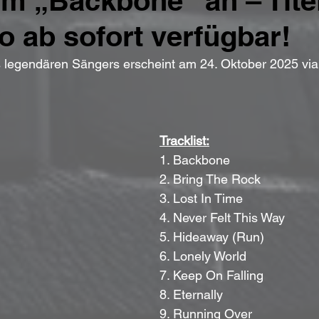
m „Backbone“ an – Tite
o ab sofort verfügbar!
legendären Sängers erscheint am 24. Oktober 2025 via 
Tracklist:
1. Backbone
2. Bring The Rock
3. Lost In Time
4. Never Felt This Way
5. Hideaway (Run)
6. Lonely World
7. Keep On Falling
8. Eternally
9. Running Over