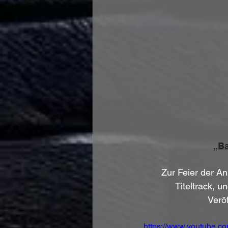
„Ba
Zur Feier der An
Titeltrack, u
Veröf
https://www.youtube.