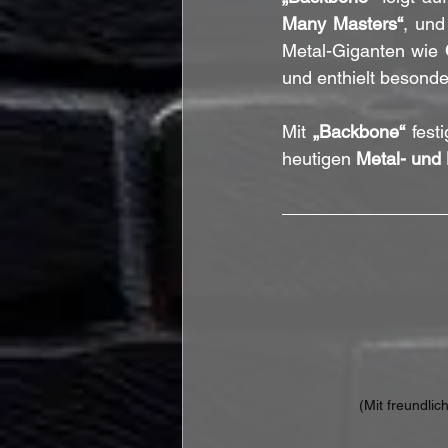
Many Masters“
, und
Metal-Giganten wie 
und enthielt besonde
Mit 
„Backbone“
 festi
heutigen 
Metal- und
(Mit freundli