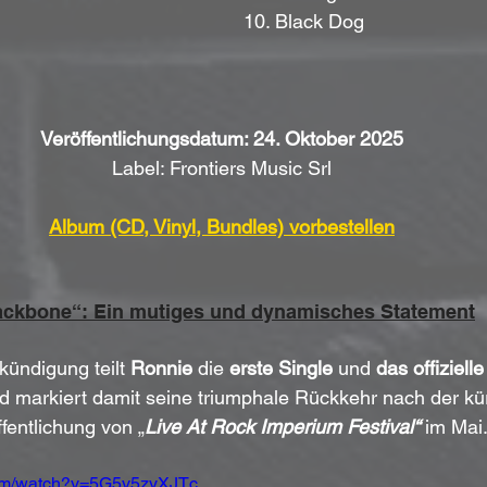
10. Black Dog
Veröffentlichungsdatum: 24. Oktober 2025
Label: Frontiers Music Srl
Album (CD, Vinyl, Bundles) vorbestellen
ckbone“: Ein mutiges und dynamisches Statement
kündigung teilt 
Ronnie
 die 
erste Single
 und 
das offiziell
nd markiert damit seine triumphale Rückkehr nach der kü
fentlichung von „
Live At Rock Imperium Festival“
 im Mai
com/watch?v=5G5v5zyXJTc