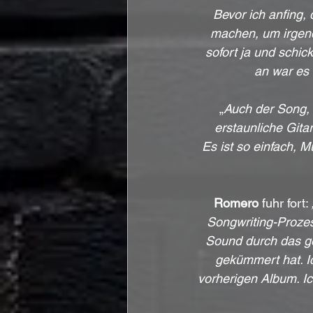
Bevor ich anfing,
machen, um irgend
sofort ja und schick
an war es 
„
Auch der Song, 
erstaunliche Gita
Es ist so einfach, 
Romero
 fuhr fort: 
Songwriting-Prozess
Sound durch das g
gekümmert hat. Ic
vorherigen Album. Ich