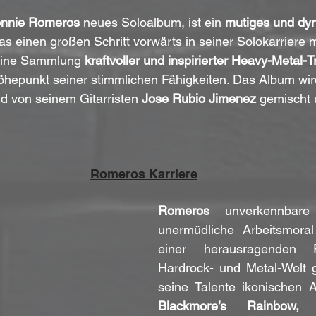
nnie Romeros
 neues Soloalbum, ist ein 
mutiges und dy
das einen großen Schritt vorwärts in seiner Solokarriere m
eine Sammlung 
kraftvoller und inspirierter Heavy-Metal-T
öhepunkt seiner stimmlichen Fähigkeiten. Das Album wir
nd von seinem Gitarristen 
Jose Rubio Jimenez
 gemischt 
Romeros Karriere
Romeros
 unverkennbare
unermüdliche Arbeitsmora
einer herausragenden 
Hardrock- und Metal-Welt g
seine Talente ikonischen 
Blackmore’s Rainbow, 