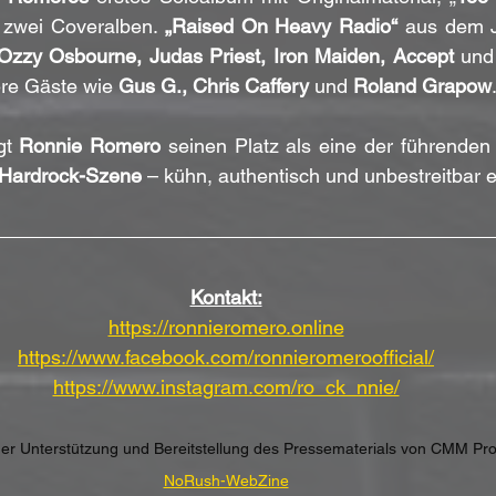
 zwei Coveralben. 
„Raised On Heavy Radio“
 aus dem J
Ozzy Osbourne, Judas Priest, Iron Maiden, Accept 
und
re Gäste wie 
Gus G., Chris Caffery
 und 
Roland Grapow
gt 
Ronnie Romero
 seinen Platz als eine der führenden
 Hardrock-Szene
 – kühn, authentisch und unbestreitbar e
Kontakt:
https://ronnieromero.online
https://www.facebook.com/ronnieromeroofficial/
https://www.instagram.com/ro_ck_nnie/
cher Unterstützung und Bereitstellung des Pressematerials von CMM Pr
NoRush-WebZine