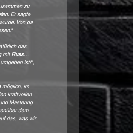
 zusammen zu 
fen. Er sagte 
wurde. Von da 
ssen.
“
türlich das 
 mit 
Russ
… 
 umgeben ist!
“, 
o
 möglich, im 
n kraftvollen 
und Mastering 
egenüber dem 
auf das, was wir 