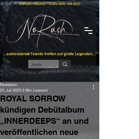
NoRush-Webzine - Musiknews seit 2022
…aufstrebende Talente treffen auf große Legenden…
Redaktion
23. Juli 2025
2 Min. Lesezeit
ROYAL SORROW
kündigen Debütalbum
„INNERDEEPS“ an und
veröffentlichen neue