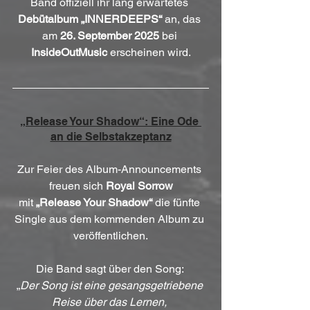
Band offiziell ihr lang erwartetes 
Debütalbum
„INNERDEEPS“
 an, das 
am 
26. September 2025
 bei 
InsideOutMusic
 erscheinen wird.
„Release Your Shadow“: Eine Ode 
an die Selbstakzeptanz
Zur Feier des Album-Announcements 
freuen sich 
Royal Sorrow
mit 
„Release Your Shadow“
 die fünfte 
Single aus dem kommenden Album zu 
veröffentlichen.
Die Band sagt über den Song: 
„
Der Song ist eine gesangsgetriebene 
Reise über das Lernen, 