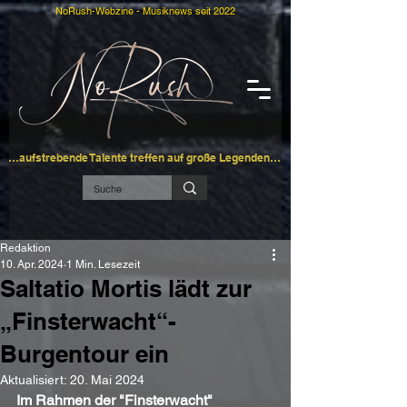
NoRush-Webzine - Musiknews seit 2022
…aufstrebende Talente treffen auf große Legenden…
Redaktion
10. Apr. 2024
1 Min. Lesezeit
Saltatio Mortis lädt zur
„Finsterwacht“-
Burgentour ein
Aktualisiert:
20. Mai 2024
Im Rahmen der "Finsterwacht" 