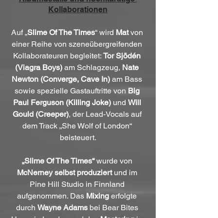
Kollaborationen
Auf „
Slime Of The Times
“ wird 
Mat
 von 
einer Reihe von szeneübergreifenden 
Kollaborateuren begleitet: 
Tor Sjödén 
(Viagra Boys)
 am Schlagzeug, 
Nate 
Newton (Converge, Cave In)
 am Bass 
sowie spezielle Gastauftritte von 
Big 
Paul Ferguson (Killing Joke)
 und 
Will 
Gould (Creeper)
, der Lead-Vocals auf 
dem Track „She Wolf of London“ 
beisteuert.
„Slime Of The Times“
 wurde von 
McNerney selbst produziert
 und im 
Pine Hill Studio in Finnland 
aufgenommen. Das 
Mixing
 erfolgte 
durch 
Wayne Adams
 bei Bear Bites 