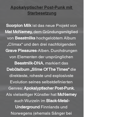
Apokalyptischer Post-Punk mit 
Starbesetzung
Scorpion Milk
 ist das neue Projekt von 
Mat McNerney,
 dem Gründungsmitglied 
von 
Beastmilks
 hochgelobtem Album 
„Climax“ und den drei nachfolgenden 
Grave Pleasures
-Alben. Durchdrungen 
von Elementen der ursprünglichen 
Beastmilk-DNA
, markiert das 
Debütalbum „Slime Of The Times“
 die 
direkteste, roheste und explosivste 
Evolution seines selbstdefinierten 
Genres: 
Apokalyptischer Post-Punk
. 
Als vielseitiger Künstler hat 
McNerney
auch Wurzeln im 
Black-Metal-
Underground
 Finnlands und 
Norwegens (ehemals Sänger bei 