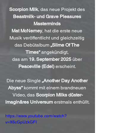
Scorpion Milk
, das neue Projekt des 
Beastmilk- und Grave Pleasures 
Masterminds
Mat McNerney
, hat die erste neue 
Musik veröffentlicht und gleichzeitig 
das Debütalbum 
„Slime Of The 
Times“
 angekündigt, 
das am 
19. September 2025
 über 
Peaceville (Edel)
 erscheint. 
Die neue Single 
„Another Day Another 
Abyss“
 kommt mit einem brandneuen 
Video, das 
Scorpion Milks düster-
imaginäres Universum
 erstmals enthüllt.
https://www.youtube.com/watch?
v=X6cGpUzkGFI