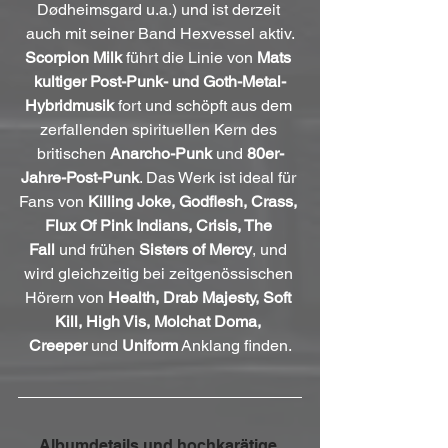
Dødheimsgard u.a.) und ist derzeit 
auch mit seiner Band Hexvessel aktiv.
Scorpion Milk
 führt die Linie von 
Mats 
kultiger Post-Punk- und Goth-Metal-
Hybridmusik
 fort und schöpft aus dem 
zerfallenden spirituellen Kern des 
britischen 
Anarcho-Punk
 und 
80er-
Jahre-Post-Punk
. Das Werk ist ideal für 
Fans von 
Killing Joke, Godflesh, Crass, 
Flux Of Pink Indians, Crisis, The 
Fall
 und frühen 
Sisters of Mercy
, und 
wird gleichzeitig bei zeitgenössischen 
Hörern von 
Health, Drab Majesty, Soft 
Kill, High Vis, Molchat Doma, 
Creeper
 und 
Uniform
 Anklang finden.
Albumdetails und hochkarätige 