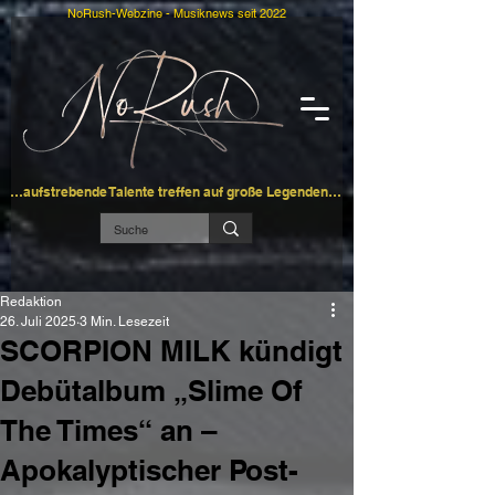
NoRush-Webzine - Musiknews seit 2022
…aufstrebende Talente treffen auf große Legenden…
Redaktion
26. Juli 2025
3 Min. Lesezeit
SCORPION MILK kündigt
Debütalbum „Slime Of
The Times“ an –
Apokalyptischer Post-