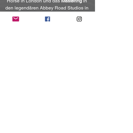
Horse in London und das 
Mastering
 in 
den legendären Abbey Road Studios in 
London. 
Das Album schmückt ein markantes 
Artwork von 
Danu Bharatu
, bekannt für 
seine viszeralen, expressionistischen 
Arbeiten mit Uniform, Wolfbrigade und 
Portrayal of Guilt – was die abrasive 
Endzeit-Ästhetik und den visuellen 
Crossover-Appeal des Projekts 
unterstreicht.
Kontakt:
https://www.facebook.com/scorpionmilk
music
https://bio.site/scorpionmilk