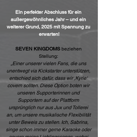
Ein perfekter Abschluss für ein 
außergewöhnliches Jahr – und ein 
weiterer Grund, 2025 mit Spannung zu 
erwarten!
SEVEN KINGDOMS
 beziehen 
Stellung: 
„Einer unserer vielen Fans, die uns 
unentwegt via Kickstarter unterstützen, 
entschied sich dafür, dass wir ‚Kyrie‘ 
covern sollten. Diese Option boten wir 
unseren Supporterinnen und 
Supportern auf der Plattform 
ursprünglich nur aus Jux und Tollerei 
an, um unsere musikalische Flexibilität 
unter Beweis zu stellen. Ich, Sabrina, 
singe schon immer gerne Karaoke oder 
covere meine Lieblingssongs, wobei 