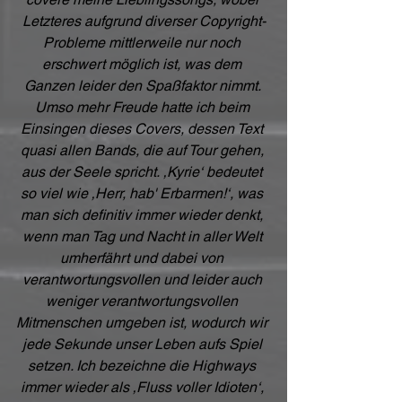
Letzteres aufgrund diverser Copyright-
Probleme mittlerweile nur noch 
erschwert möglich ist, was dem 
Ganzen leider den Spaßfaktor nimmt. 
Umso mehr Freude hatte ich beim 
Einsingen dieses Covers, dessen Text 
quasi allen Bands, die auf Tour gehen, 
aus der Seele spricht. ‚Kyrie‘ bedeutet 
so viel wie ‚Herr, hab' Erbarmen!‘, was 
man sich definitiv immer wieder denkt, 
wenn man Tag und Nacht in aller Welt 
umherfährt und dabei von 
verantwortungsvollen und leider auch 
weniger verantwortungsvollen 
Mitmenschen umgeben ist, wodurch wir 
jede Sekunde unser Leben aufs Spiel 
setzen. Ich bezeichne die Highways 
immer wieder als ‚Fluss voller Idioten‘, 