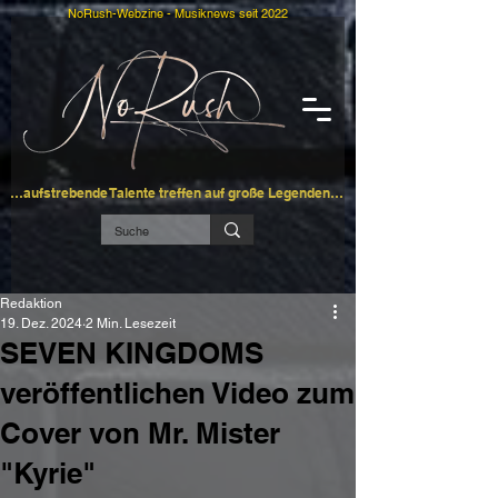
NoRush-Webzine - Musiknews seit 2022
…aufstrebende Talente treffen auf große Legenden…
Redaktion
19. Dez. 2024
2 Min. Lesezeit
SEVEN KINGDOMS
veröffentlichen Video zum
Cover von Mr. Mister
"Kyrie"