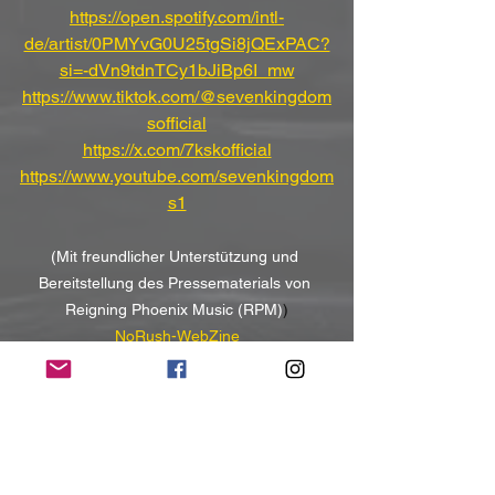
https://open.spotify.com/intl-
de/artist/0PMYvG0U25tgSi8jQExPAC?
si=-dVn9tdnTCy1bJiBp6I_mw
https://www.tiktok.com/@sevenkingdom
sofficial
https://x.com/7kskofficial
https://www.youtube.com/sevenkingdom
s1
(Mit freundlicher Unterstützung und 
Bereitstellung des Pressematerials von 
Reigning Phoenix Music (RPM)
)
NoRush-WebZine
Tags:
News
News