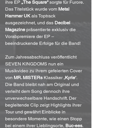
ihre EP 
„The Square“
 sorgte für Furore. 
Das Titelstück wurde vom 
Metal 
Hammer UK
 als Toptrack 
ausgezeichnet, und das 
Decibel 
Magazine
 präsentierte exklusiv die 
Vorabpremiere der EP – 
beeindruckende Erfolge für die Band!
Zum Jahresabschluss veröffentlicht 
SEVEN KINGDOMS nun ein 
Musikvideo zu ihrem gefeierten Cover 
von 
MR. MISTERs
 Klassiker 
‚Kyrie‘
. 
Die Band bleibt nah am Original und 
verleiht dem Song dennoch ihre 
unverwechselbare Handschrift. Der 
begleitende Clip zeigt Highlights ihrer 
Tour und gewährt Einblicke in 
besondere Momente, wie einen Stopp 
bei einem ihrer Lieblingsorte, 
Buc-ees
.