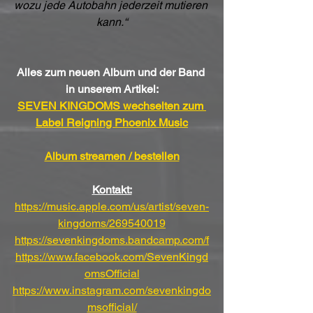
wozu jede Autobahn jederzeit mutieren 
kann.“
Alles zum neuen Album und der Band 
in unserem Artikel:
SEVEN KINGDOMS wechselten zum 
Label Reigning Phoenix Music
Album streamen / bestellen
Kontakt:
https://music.apple.com/us/artist/seven-
kingdoms/269540019
https://sevenkingdoms.bandcamp.com/f
https://www.facebook.com/SevenKingd
omsOfficial
https://www.instagram.com/sevenkingdo
msofficial/