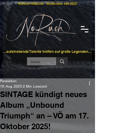
NoRush-Webzine - Musiknews seit 2022
…aufstrebende Talente treffen auf große Legenden…
Redaktion
19. Aug. 2025
2 Min. Lesezeit
SINTAGE kündigt neues
Album „Unbound
Triumph“ an – VÖ am 17.
Oktober 2025!