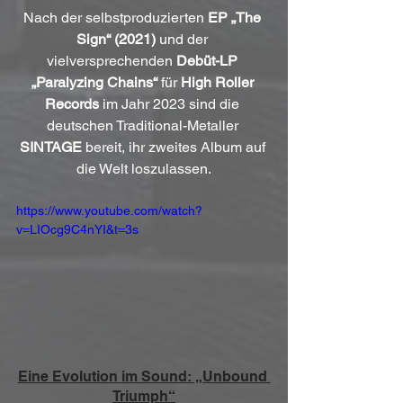
Nach der selbstproduzierten 
EP „The 
Sign“ (2021)
 und der 
vielversprechenden 
Debüt-LP 
„Paralyzing Chains“
 für 
High Roller 
Records
 im Jahr 2023 sind die 
deutschen Traditional-Metaller 
SINTAGE
 bereit, ihr zweites Album auf 
die Welt loszulassen.
https://www.youtube.com/watch?
v=LIOcg9C4nYI&t=3s
Eine Evolution im Sound: „Unbound 
Triumph“