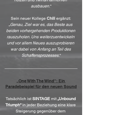
ausbauen.
“
Sein neuer Kollege 
Chili
 ergänzt: 
„
Genau, Ziel war es, das Beste aus 
beiden vorhergehenden Produktionen 
rauszuholen. Uns weiterzuentwickeln 
und vor allem Neues auszuprobieren 
war dabei von Anfang an Teil des 
Schaffensprozesses.
“
„One With The Wind“: Ein 
Paradebeispiel für den neuen Sound
Tatsächlich ist 
SINTAGE
 mit 
„Unbound 
Triumph“
 in jeder Beziehung eine klare 
Steigerung gegenüber dem 