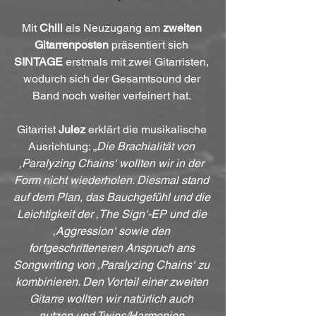
Mit 
Chili
 als Neuzugang am 
zweiten 
Gitarrenposten
 präsentiert sich 
SINTAGE
 erstmals mit zwei Gitarristen, 
wodurch sich der Gesamtsound der 
Band noch weiter verfeinert hat. 
Gitarrist 
Julez
 erklärt die musikalische 
Ausrichtung: „
Die Brachialität von 
‚Paralyzing Chains‘ wollten wir in der 
Form nicht wiederholen. Diesmal stand 
auf dem Plan, das Bauchgefühl und die 
Leichtigkeit der ‚The Sign‘-EP und die 
‚Aggression‘ sowie den 
fortgeschritteneren Anspruch ans 
Songwriting von ‚Paralyzing Chains‘ zu 
kombinieren. Den Vorteil einer zweiten 
Gitarre wollten wir natürlich auch 
nutzen und Twins/Harmonien 