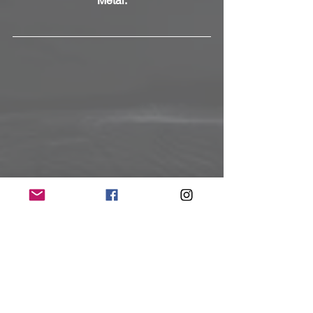
Metal.
LineUp:
Randy - Vocals; Julez - Guitars; Chili - 
Guitars; Marcus - Bass; Andre - Drums
Kontakt:
https://sintage.bandcamp.com/album/the