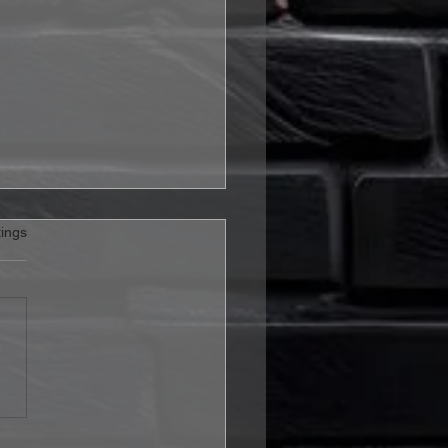
rtet.
ings
RS veröffentlichen ihr
es Album "The Chaos
in"