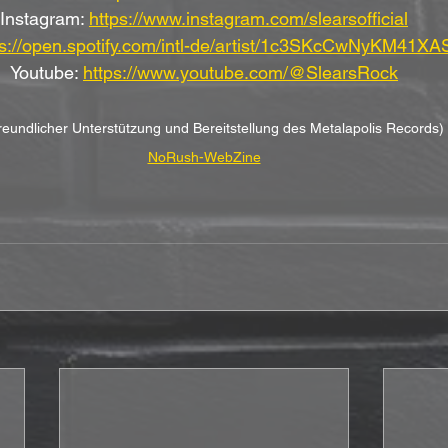
Instagram: 
https://www.instagram.com/slearsofficial
ps://open.spotify.com/intl-de/artist/1c3SKcCwNyKM41X
Youtube: 
https://www.youtube.com/@SlearsRock
freundlicher Unterstützung und Bereitstellung des Metalapolis Records)
NoRush-WebZine