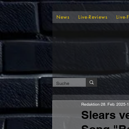
News
Live-Reviews
Live-
Redaktion
28. Feb. 2025
1
Slears v