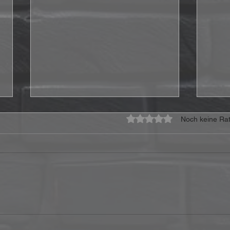
Mit 0 von 5 Sternen bewe
Noch keine Rat
SLEARS veröffentlichten
SLEA
Single/Video "First Ascent"
neu
With