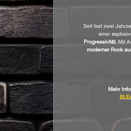
Seit fast zwei Jahrz
einer explosi
Progressivität
. Mit 
moderner Rock au
Mehr Info
SLEA