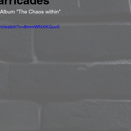
arricades"
 Album "The Chaos within"
.com/watch?v=8mmWNXKGuv0