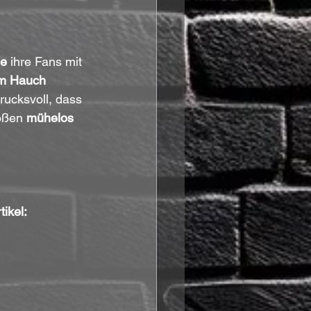
ee
 ihre Fans mit 
em Hauch 
rucksvoll, dass 
ößen 
mühelos 
ikel: