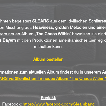
ehnten begeistert 
SLEARS
 aus dem idyllischen 
Schliers
ven Mischung aus 
Heaviness, großen Melodien und ein
ihrem neuen Album 
„The Chaos Within“
 beweisen sie eind
s Bayern
 mit den Produktionen amerikanischer Genregr
mithalten kann
.
Album bestellen
rmationen zum aktuellen Album findest du in unserem Art
RS veröffentlichen ihr neues Album "The Chaos Within"
Kontakt:
Facebook: 
https://www.facebook.com/Slearsband