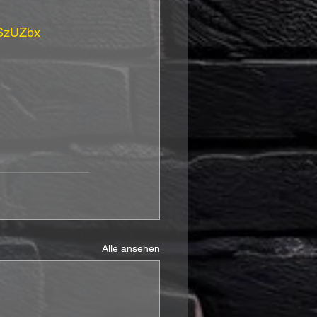
ASzUZbx
Alle ansehen