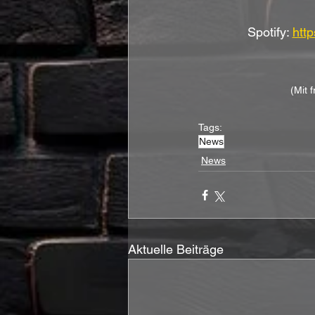
Spotify: 
htt
(Mit 
Tags:
News
News
Aktuelle Beiträge