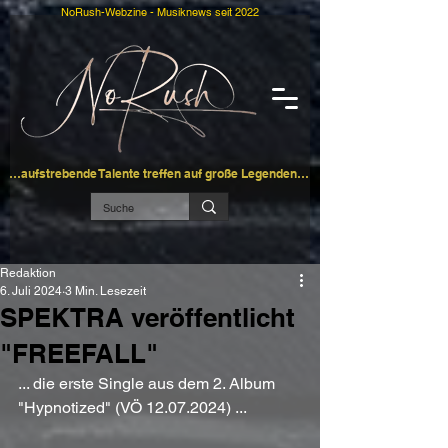
NoRush-Webzine - Musiknews seit 2022
…aufstrebende Talente treffen auf große Legenden…
Redaktion
6. Juli 2024
3 Min. Lesezeit
SPEKTRA veröffentlicht
"FREEFALL"
... die erste Single aus dem 2. Album 
"Hypnotized" (VÖ 12.07.2024) ...