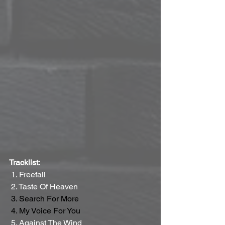
Tracklist:
 1. Freefall
 2. Taste Of Heaven
 3.
 Search
 For More
 4.
 My
 Voice For You
 5. Against The Wind