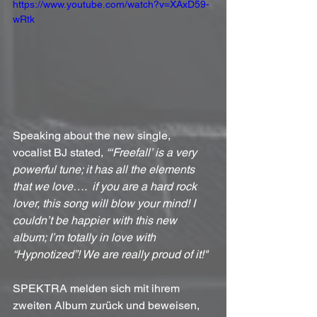
https://www.youtube.com/watch?v=XAxD59-
wRtk
Speaking about the new single, 
vocalist BJ stated, 
“‘Freefall’ is a very 
powerful tune; it has all the elements 
that we love….  if you are a hard rock 
lover, this song will blow your mind! I 
couldn’t be happier with this new 
album; I’m totally in love with 
“Hypnotized”! We are really proud of it!"
SPEKTRA melden sich mit ihrem 
zweiten Album zurück und beweisen, 