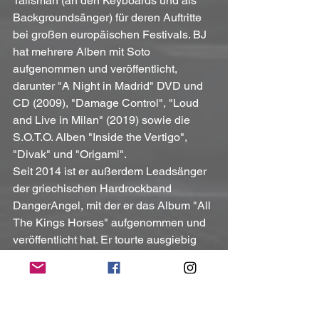
Talisman (an den Keyboards und als 
Backgroundsänger) für deren Auftritte 
bei großen europäischen Festivals. BJ 
hat mehrere Alben mit Soto 
aufgenommen und veröffentlicht, 
darunter "A Night in Madrid" DVD und 
CD (2009), "Damage Control", "Loud 
and Live in Milan" (2019) sowie die 
S.O.T.O. Alben "Inside the Vertigo", 
"Divak" und "Origami". 
Seit 2014 ist er außerdem Leadsänger 
der griechischen Hardrockband 
DangerAngel, mit der er das Album "All 
The Kings Horses" aufgenommen und 
veröffentlicht hat. Er tourte ausgiebig 
durch Europa und Lateinamerika und 
nahm an den meisten großen Festivals 
teil, darunter Sweden Rock, Graspop, 
Hard Rock Hell AOR, Monsters of Rock 