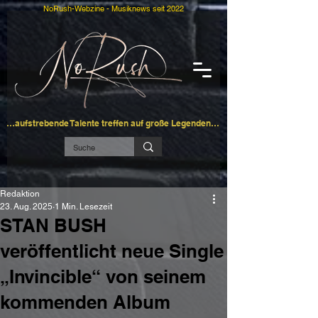
NoRush-Webzine - Musiknews seit 2022
…aufstrebende Talente treffen auf große Legenden…
Redaktion
23. Aug. 2025
1 Min. Lesezeit
STAN BUSH
veröffentlicht neue Single
„Invincible“ von seinem
kommenden Album