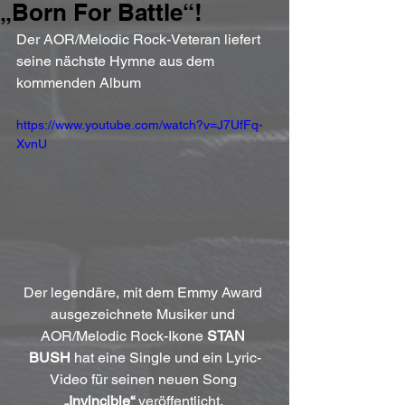
„Born For Battle“!
Der AOR/Melodic Rock-Veteran liefert 
seine nächste Hymne aus dem 
kommenden Album
https://www.youtube.com/watch?v=J7UfFq-
XvnU
Der legendäre, mit dem Emmy Award 
ausgezeichnete Musiker und 
AOR/Melodic Rock-Ikone 
STAN 
BUSH
 hat eine Single und ein Lyric-
Video für seinen neuen Song 
„Invincible“
 veröffentlicht. 