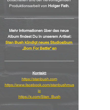
Produktionsarbeit von 
Holger Fath
.
Mehr Informationen über das neue 
Album findest Du in unserem Artikel:
Stan Bush kündigt neues Studioalbum 
„Born For Battle“ an
Kontakt:
https://stanbush.com
https://www.facebook.com/stanbushmus
ic
https://x.com/Stan_Bush