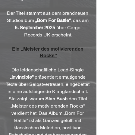
Der Titel stammt aus dem brandneuen 
Studioalbum 
„Born For Battle“
, das am 
5. September 2025
 über Cargo 
Records UK erscheint.
Ein „Meister des motivierenden 
Rocks“
Die leidenschaftliche Lead-Single 
„Invincible“
 präsentiert ermutigende 
Texte über Selbstvertrauen, eingebettet 
in eine aufsteigende Klanglandschaft. 
Sie zeigt, warum 
Stan Bush
 den Titel 
„Meister des motivierenden Rocks“ 
verdient hat. Das Album „Born For 
Battle“ ist als Ganzes gefüllt mit 
klassischen Melodien, positiven 
Botschaften und der hervorragenden 