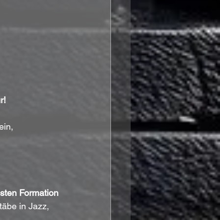
r!
ein, 
hsten Formation 
täbe in Jazz, 