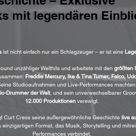
chichte – Exklusive
s mit legendären Einbli
s
 ist nicht einfach nur ein Schlagzeuger – er ist eine 
Leg
ound unzähliger Welthits und arbeitete mit den 
größten 
usammen: 
Freddie Mercury, Ike & Tina Turner, Falco, Ud
 Seine Studioaufnahmen und Live-Performances machten
dio-Drummer der Welt
, und sein unverwechselbarer Groov
12.000 Produktionen
 verewigt.
gt Curt Cress seine außergewöhnliche Geschichte 
live a
 einzigartigen Format, das Musik, Storytelling und mitre
Performances verbindet.