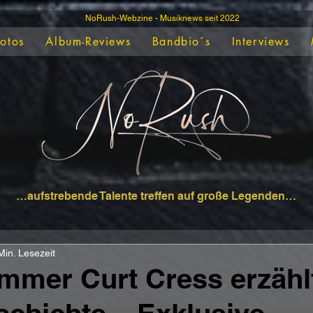
NoRush-Webzine - Musiknews seit 2022
Fotos
Album-Reviews
Bandbio´s
Interviews
…aufstrebende Talente treffen auf große Legenden…
Min. Lesezeit
mmer Curt Cress erzähl