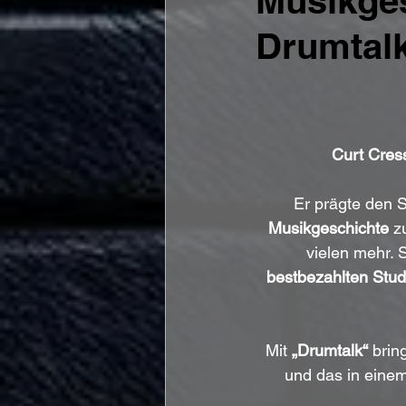
Musikges
Drumtalk
Curt Cres
Er prägte den S
Musikgeschichte
 z
vielen mehr.
bestbezahlten Stu
Mit 
„Drumtalk“
 brin
und das in einem