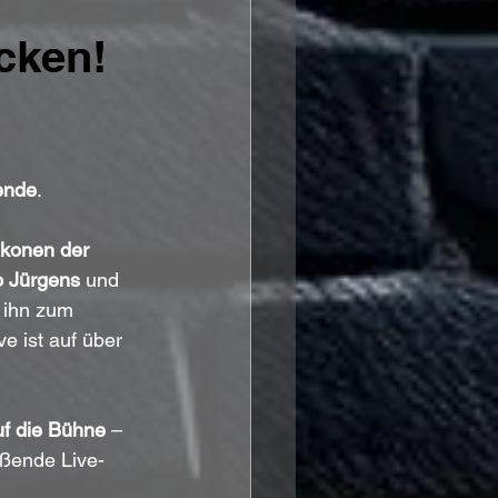
cken!
ende
. 
Ikonen der 
o Jürgens
 und 
 ihn zum 
e ist auf über 
uf die Bühne
 – 
ißende Live-