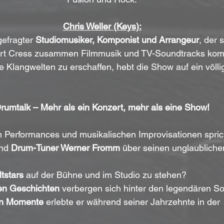
Chris Weller (Keys):
gefragter 
Studiomusiker, Komponist und Arrangeur
, der 
urt Cress zusammen Filmmusik und TV-Soundtracks komp
e Klangwelten zu erschaffen, hebt die Show auf ein völli
rumtalk – Mehr als ein Konzert, mehr als eine Show!
 Performances und musikalischen Improvisationen spric
nd 
Drum-Tuner Werner Fromm
 über seinen unglaublich
tstars
 auf der Bühne und im Studio zu stehen?
en Geschichten
 verbergen sich hinter den legendären S
n Momente
 erl