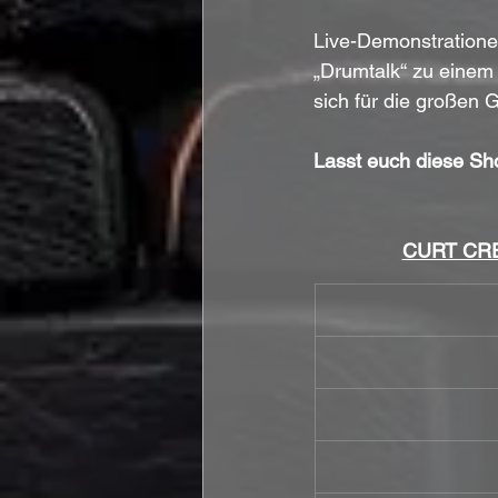
Live-Demonstratione
„Drumtalk“ zu einem 
sich für die großen 
Lasst euch diese Sho
CURT CRES