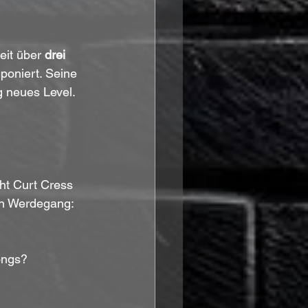
seit über 
drei 
oniert. Seine 
g neues Level.
ht Curt Cress 
en Werdegang:
ongs?
ebte er während seiner Jahrzehnte in der 	