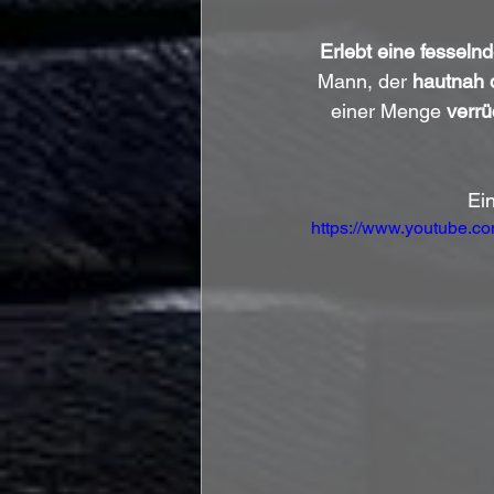
Erlebt eine fesseln
Mann, der 
hautnah 
einer Menge 
verrü
Ei
https://www.youtube.