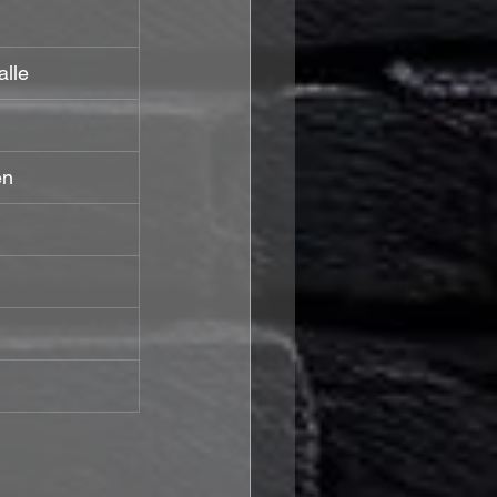
lle
en