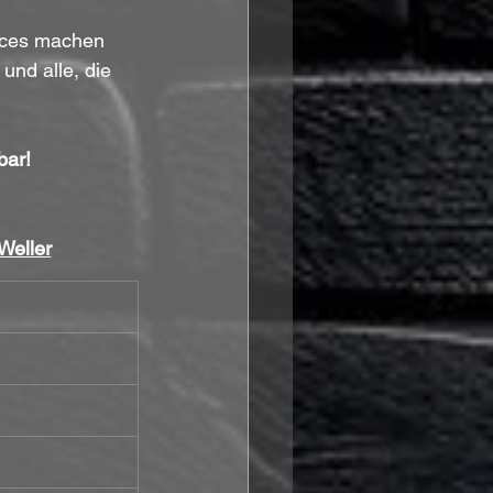
nces machen 
und alle, die 
bar!
Weller