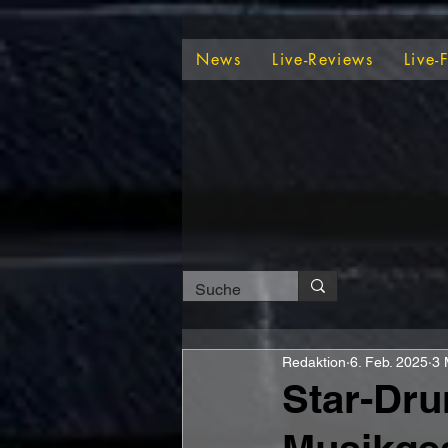
News
Live-Reviews
Live-
Redaktion
6. Feb. 2025
3 
Star-Dru