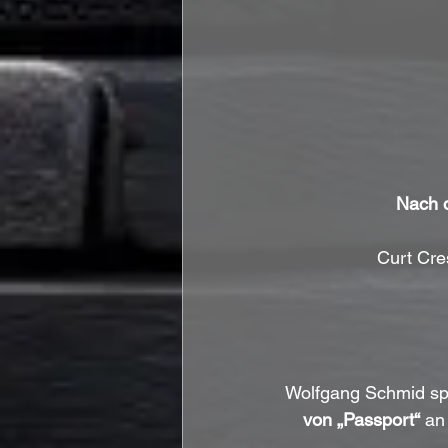
Nach d
Curt Cre
Wolfgang Schmid spie
von „Passport“
 an