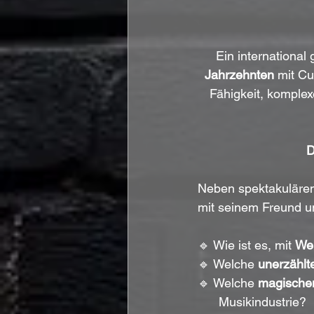
Ein international 
Jahrzehnten
 mit C
Fähigkeit, komplex
D
Neben spektakulären
mit seinem Freund u
🔹 Wie ist es, mit 
Wel
🔹 Welche 
unerzählt
🔹 Welche 
magische
      Musikindustrie?