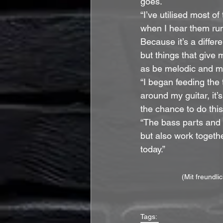
goes.
“I’ve utilised most of
when I hear them run
Because it’s a differ
but things that give 
as be melodic and ma
“I began feeding the
around my guitar, it’s
the chance to do this
“The bass parts and t
but also work togethe
today.”
(Mit freundli
Tags: