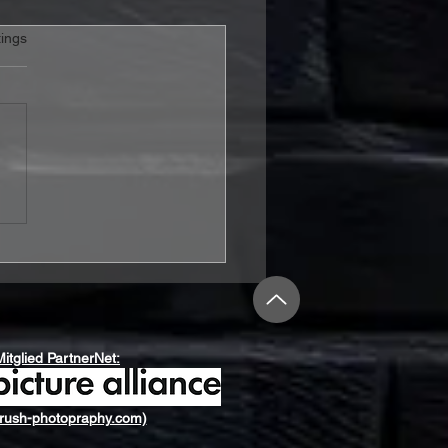
rtet.
ings
m Seeker stechen mit
 Shipping Up To
on“ in Folk-Metal-
ässer
Mitglied PartnerNet:
rush-photopraphy.com)