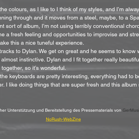
 the colours, as I like to I think of my styles, and I’m alw
ning through and it moves from a steel, maybe, to a Span
ent sort of album, I’m not using terribly conventional cho
me a fresh feeling and opportunities to improvise and stre
ke this a nice tuneful experience.
 tracks to Dylan. We get on great and he seems to know w
 almost instinctive. Dylan and I fit together really beautif
 together, so it’s wonderful.
he keyboards are pretty interesting, everything had to be
r. I like doing things that are super fresh and this album
cher Unterstützung und Bereitstellung des Pressematerials von 
GerMus
NoRush-WebZine