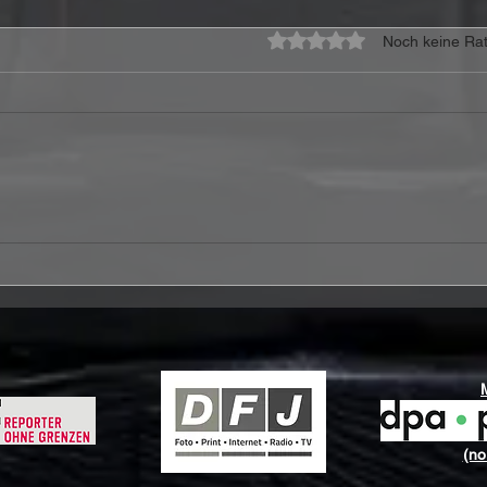
Mit 0 von 5 Sternen bewe
Noch keine Rat
CoreLeoni veröffentlichen
Stor
Video zur neuen Single
„I’m
„Howling At The Moon“
Bost
Gew
(no