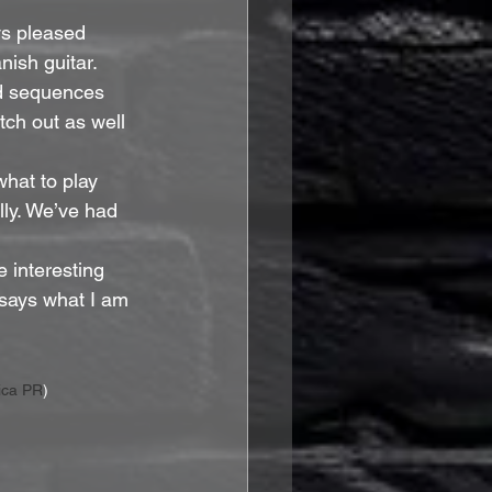
ays pleased 
ish guitar. 
rd sequences 
tch out as well 
hat to play 
ully. We’ve had 
 interesting 
 says what I am 
ica PR
)