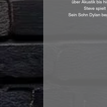
über Akustik bis h
Steve spielt
Sein Sohn Dylan beg