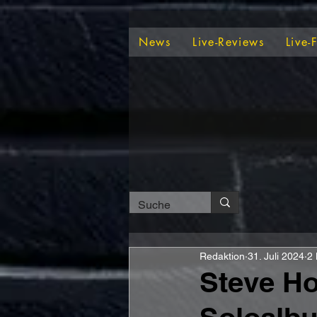
News
Live-Reviews
Live-
Redaktion
31. Juli 2024
2 
Steve Ho