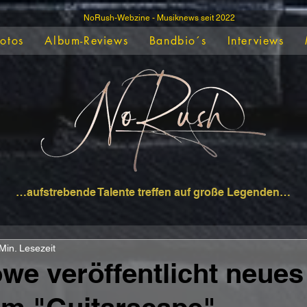
NoRush-Webzine - Musiknews seit 2022
Fotos
Album-Reviews
Bandbio´s
Interviews
…aufstrebende Talente treffen auf große Legenden…
Min. Lesezeit
we veröffentlicht neues