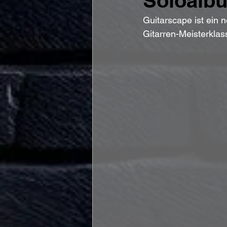
Soloalb
Guitarscape ist ein 
Gitarren-Meisterklas