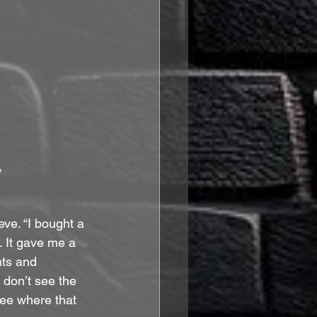
 
eve. “I bought a
 It gave me a 
ts and 
I don’t see the 
see where that 