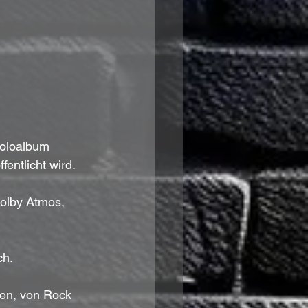
Soloalbum 
ntlicht wird. 
Dolby Atmos, 
ch.
en, von Rock 