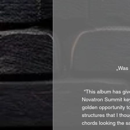
„Was i
“This album has give
Novatron Summit keyb
golden opportunity 
structures that I thou
chords looking the sa