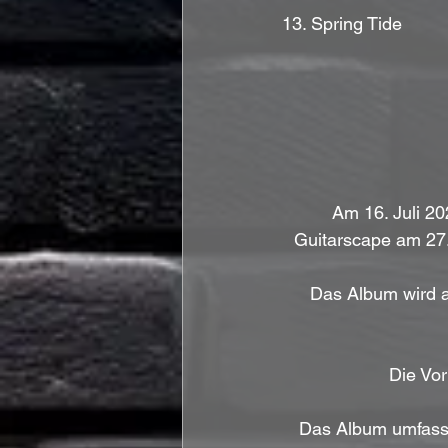
13. Spring Tide
Am 16. Juli 2
Guitarscape am 27.
Das Album wird au
Die Vor
Das Album umfasst