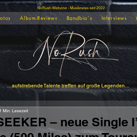
NoRush-Webzine - Musiknews seit 2022
Fotos
Album-Reviews
Bandbio´s
Interviews
…aufstrebende Talente treffen auf große Legenden…
1 Min. Lesezeit
EEKER – neue Single I