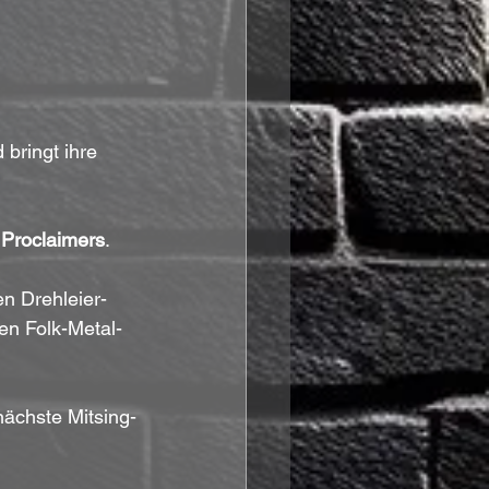
 bringt ihre 
Proclaimers
.
n Drehleier-
en Folk-Metal-
 nächste Mitsing-