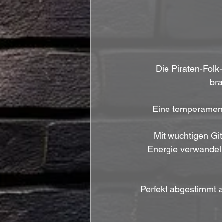
Die Piraten-Folk
br
Eine temperament
Mit wuchtigen Gi
Energie verwandel
Perfekt abgestimmt a