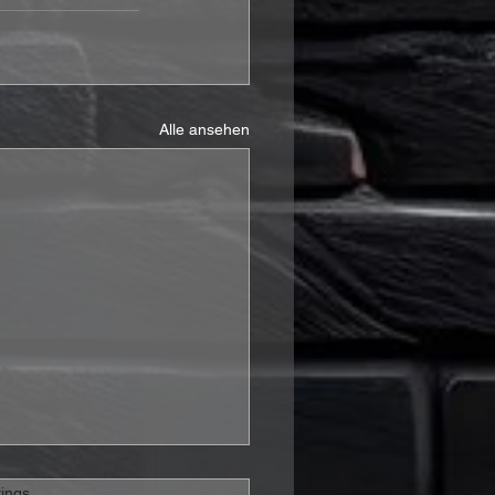
Alle ansehen
rtet.
ings