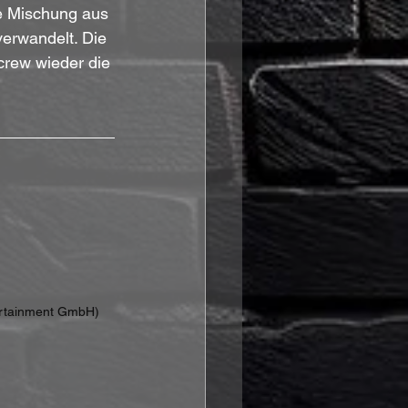
e Mischung aus 
erwandelt. Die 
crew wieder die 
ertainment GmbH)