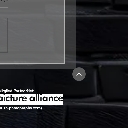
RAX veröffentlichen
o zur neuen Single
rybody’s Got A Plan“
Mitglied PartnerNet:
rush-photopraphy.com)