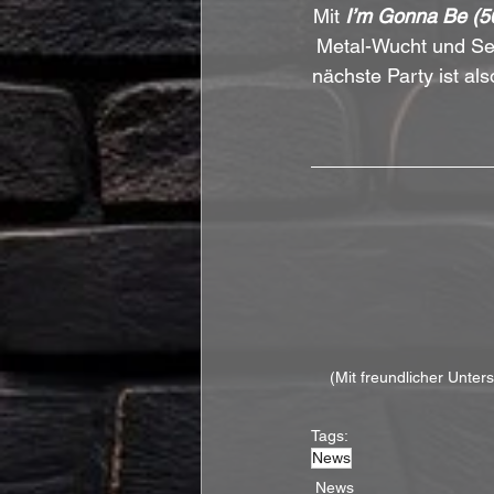
Mit 
I’m Gonna Be (5
Metal-Wucht und See
nächste Party ist al
(Mit freundlicher Unter
Tags:
News
News