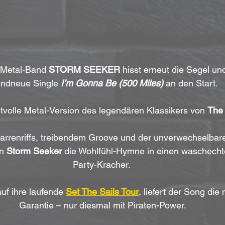
-Metal-Band 
STORM SEEKER
 hisst erneut die Segel und
andneue Single 
I’m Gonna Be (500 Miles)
 an den Start.
volle Metal-Version des legendären Klassikers von 
The 
tarrenriffs, treibendem Groove und der unverwechselbare
n 
Storm Seeker
 die Wohlfühl-Hymne in einen waschecht
Party-Kracher. 
uf ihre laufende 
Set The Sails Tour
, liefert der Song die
Garantie – nur diesmal mit Piraten-Power.