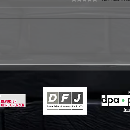
Ferris & Sylvester – „It's A
ANTH
Joy To Be Alive“ Review:
Vide
Wenn Hoffnung mehr ist als
„Eve
ein schönes Wort
(no