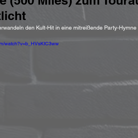
 (500 Miles) zum Tourau
licht
erwandeln den Kult-Hit in eine mitreißende Party-Hymne
.com/watch?v=b_HVsKIC3ww