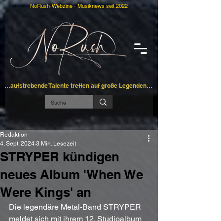
NoRush-Webzine - Musiknews seit 2022
…aufstrebende Talente treffen auf große Legenden…
Redaktion
4. Sept. 2024
3 Min. Lesezeit
STRYPER kündigen
neues Album 'When We
Were Kings' an
Die legendäre Metal-Band STRYPER 
meldet sich mit ihrem 12. Studioalbum 