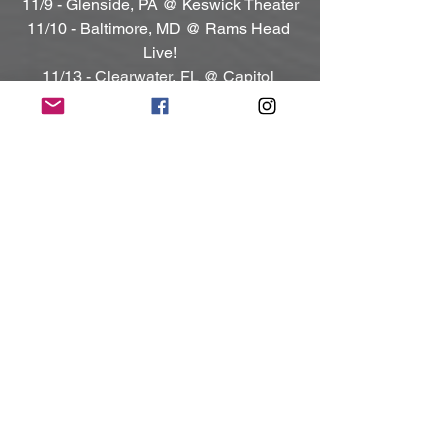
11/9 - Glenside, PA @ Keswick Theater
11/10 - Baltimore, MD @ Rams Head 
Live!
11/13 - Clearwater, FL @ Capitol 
Theatre
11/14 - Jacksonville, FL @ Florida 
Theatre
11/15 - Atlanta, GA @ Center Stage
11/16 - North Myrtle Beach, SC @ 
House of Blues
Diese Tour wird nicht nur eine Feier der 
Vergangenheit, sondern auch ein 
Vorgeschmack auf die Zukunft von 
STRYPER sein, mit neuer Musik und 
einer frischen Energie, die zeigt, dass 
die Band auch nach 40 Jahren noch 
immer relevant ist.