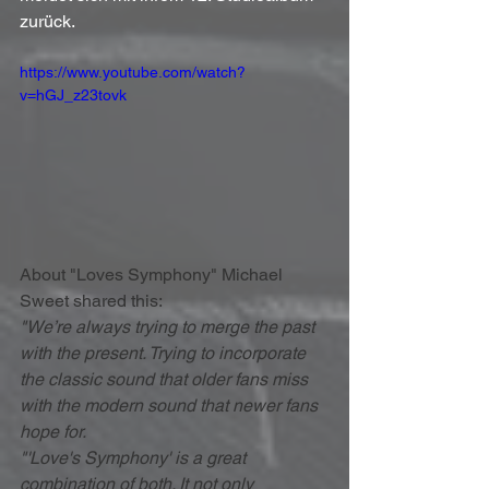
zurück.
https://www.youtube.com/watch?
v=hGJ_z23tovk
About "Loves Symphony" Michael 
Sweet shared this:
"We’re always trying to merge the past 
with the present. Trying to incorporate 
the classic sound that older fans miss 
with the modern sound that newer fans 
hope for.
"'Love's Symphony' is a great 
combination of both. It not only 