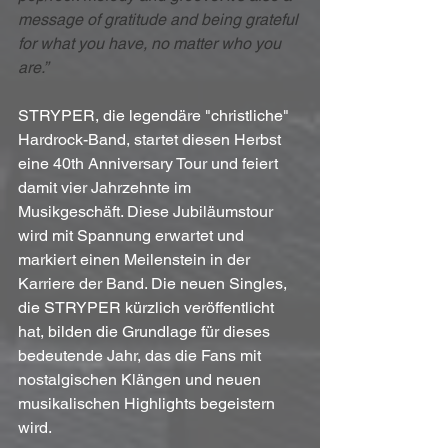
message of gratitude and being grateful 
for what you have, no matter who you 
are.”
STRYPER, die legendäre "christliche" 
Hardrock-Band, startet diesen Herbst 
eine 40th Anniversary Tour und feiert 
damit vier Jahrzehnte im 
Musikgeschäft. Diese Jubiläumstour 
wird mit Spannung erwartet und 
markiert einen Meilenstein in der 
Karriere der Band. Die neuen Singles, 
die STRYPER kürzlich veröffentlicht 
hat, bilden die Grundlage für dieses 
bedeutende Jahr, das die Fans mit 
nostalgischen Klängen und neuen 
musikalischen Highlights begeistern 
wird.