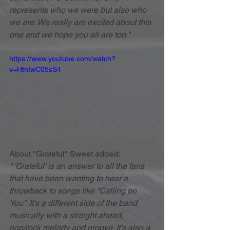
represents who we were but also who 
we are. We really are excited about this 
one and we hope you all are too."
https://www.youtube.com/watch?
v=HthIwC05sS4
About "Grateful" Sweet added:
“ 'Grateful' is an answer to all the fans 
that have been wanting to hear a 
throwback to songs like “Calling on 
You”. It’s a different side of the band 
musically with a straight ahead, 
pop/rock melody and groove. It’s also a 