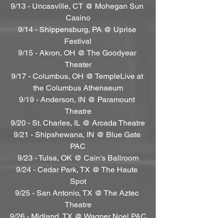
9/13 - Uncasville, CT @ Mohegan Sun 
Casino
9/14 - Shippensburg, PA @ Uprise 
Festival
9/15 - Akron, OH @ The Goodyear 
Theater
9/17 - Columbus, OH @ TempleLive at 
the Columbus Athenaeum
9/19 - Anderson, IN @ Paramount 
Theatre
9/20 - St. Charles, IL @ Arcada Theatre
9/21 - Shipshewana, IN @ Blue Gate 
PAC
9/23 - Tulsa, OK @ Cain's Ballroom
9/24 - Cedar Park, TX @ The Haute 
Spot
9/25 - San Antonio, TX @ The Aztec 
Theatre
9/26 - Midland, TX @ Wagner Noel PAC