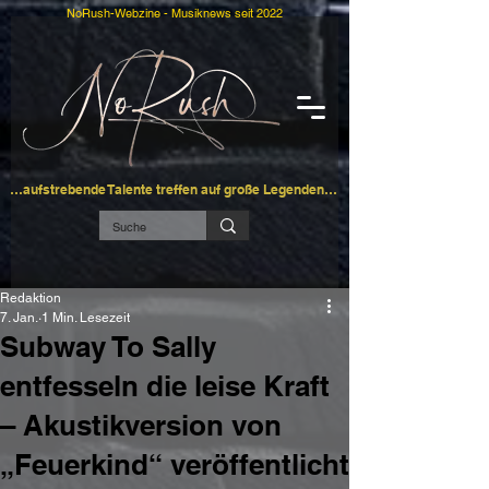
NoRush-Webzine - Musiknews seit 2022
…aufstrebende Talente treffen auf große Legenden…
Redaktion
7. Jan.
1 Min. Lesezeit
Subway To Sally
entfesseln die leise Kraft
– Akustikversion von
„Feuerkind“ veröffentlicht