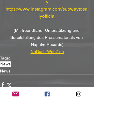
y
https://www.instagram.com/subwaytosal
lyofficial
(Mit freundlicher Unterstützung und 
Bereitstellung des Pressematerials von 
Napalm Records)
NoRush-WebZine
Tags:
News
News
Alle ansehen
Aktuelle Beiträge