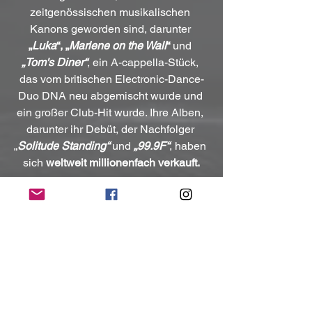
zeitgenössischen musikalischen 
Kanons geworden sind, darunter 
„
Luka
“, „
Marlene on the Wall
“
 und 
„Tom's Diner“
, ein A-cappella-Stück, 
das vom britischen Electronic-Dance-
Duo DNA neu abgemischt wurde und 
ein großer Club-Hit wurde. Ihre Alben, 
darunter ihr Debüt, der Nachfolger 
„
Solitude Standing“
 und 
„99.9F“
, haben 
sich 
weltweit millionenfach verkauft.
Kontakt:
https://www.suzannevega.com/
https://www.facebook.com/SuzanneVeg