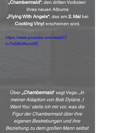
„Chambermaid“
, den dritten Vorboten 
ihres neuen Albums
„Flying With Angels“
, das am 
2. Mai
 bei 
Cooking Vinyl
 erscheinen wird.
https://www.youtube.com/watch?
v=7oG8vWumi2E
Über 
„Chambermaid
“ sagt Vega: „
In 
meiner Adaption von Bob Dylans ‚I 
Want You‘ stelle ich mir vor, was die 
Figur der Chambermaid über ihre 
eigenen Bestrebungen und ihre 
Beziehung zu dem großen Mann selbst 