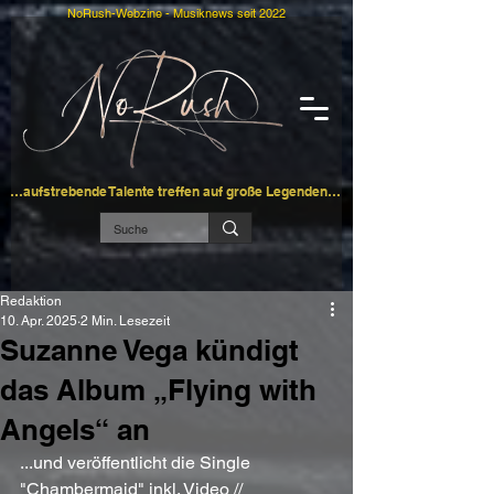
NoRush-Webzine - Musiknews seit 2022
…aufstrebende Talente treffen auf große Legenden…
Redaktion
10. Apr. 2025
2 Min. Lesezeit
Suzanne Vega kündigt
das Album „Flying with
Angels“ an
...und veröffentlicht die Single 
"Chambermaid" inkl. Video // 