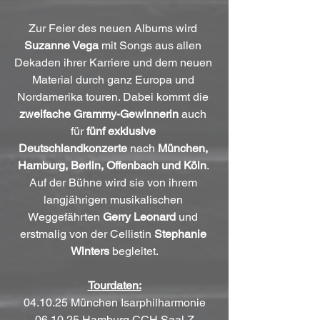
Zur Feier des neuen Albums wird 
Suzanne Vega
 mit Songs aus allen 
Dekaden ihrer Karriere und dem neuen 
Material durch ganz Europa und 
Nordamerika touren. Dabei kommt die 
zweifache Grammy-Gewinnerin
 auch 
für 
fünf exklusive 
Deutschlandkonzerte
 nach 
München, 
Hamburg, Berlin, Offenbach und Köln
. 
Auf der Bühne wird sie von ihrem 
langjährigen musikalischen 
Weggefährten 
Gerry Leonard 
und 
erstmalig von der Cellistin 
Stephanie 
Winters
 begleitet.
Tourdaten:
04.10.25 München Isarphilharmonie
06.10.25 Hamburg CCH Saal Z