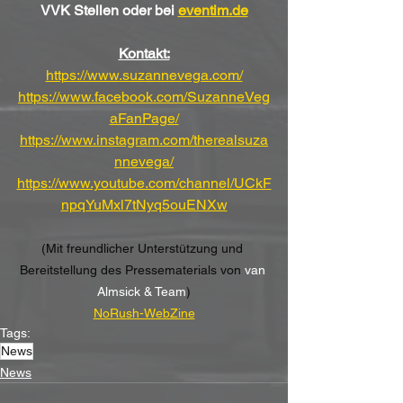
VVK Stellen oder bei
eventim.de
Kontakt:
https://www.suzannevega.com/
https://www.facebook.com/SuzanneVeg
aFanPage/
https://www.instagram.com/therealsuza
nnevega/
https://www.youtube.com/channel/UCkF
npqYuMxl7tNyq5ouENXw
(Mit freundlicher Unterstützung und 
Bereitstellung des Pressematerials von 
van 
Almsick & Team
)
NoRush-WebZine
Tags:
News
News