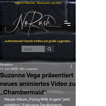
NoRush-Webzine - Musiknews seit 2022
…aufstrebende Talente treffen auf große Legenden…
Redaktion
11. Juni 2025
1 Min. Lesezeit
Suzanne Vega präsentiert
neues animiertes Video zu
„Chambermaid“
Neues Album „Flying With Angels“ jetzt 
erhältlich | Exklusive Deutschland-