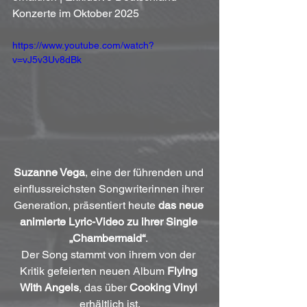
Konzerte im Oktober 2025
https://www.youtube.com/watch?
v=vJ5v3Uv8dBk
Suzanne Vega
, eine der führenden und 
einflussreichsten Songwriterinnen ihrer 
Generation, präsentiert heute 
das neue 
animierte Lyric-Video zu ihrer Single 
„Chambermaid“
. 
Der Song stammt von ihrem von der 
Kritik gefeierten neuen Album 
Flying 
With Angels
, das über 
Cooking Vinyl 
erhältlich ist.