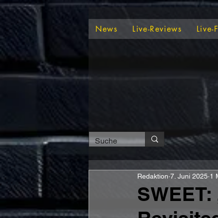
News
Live-Reviews
Live-
Redaktion
7. Juni 2025
1 
SWEET: 