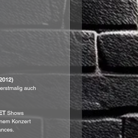
2012)
 erstmalig auch 
ET
 Shows 
nem Konzert 
ances.