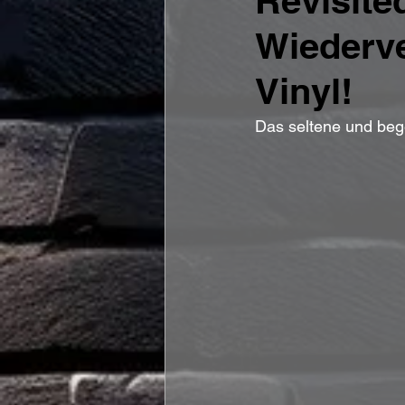
Revisited
Wiederve
Vinyl!
Das seltene und bege