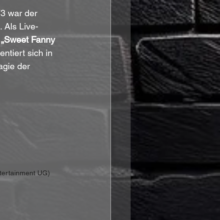
3 war der 
 Als Live-
 
„Sweet Fanny 
entiert sich in 
agie der 
ntertainment UG)