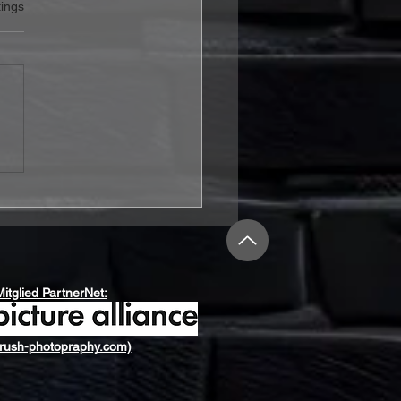
rtet.
ings
T kündigt die
mative Sammleredition
tinum Rare 1" an
Mitglied PartnerNet:
rush-photopraphy.com)