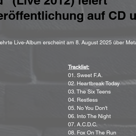
“ (Live 2012) feiert
röffentlichung auf CD 
hrte Live-Album erscheint am 8. August 2025 über Metal
Tracklist:
01. Sweet F.A.
02. Heartbreak Today
03. The Six Teens
04. Restless
05. No You Don't
06. Into The Night
07. A.C.D.C.
08. Fox On The Run