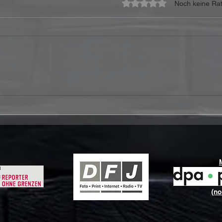
Mit 0 von 5 Sternen bewe
Noch keine Rat
SWEET – „Level Headed
SWEE
Alternate Mixes & Demos“
ulti
erscheint am 20. Juni 2025
"Pla
(no