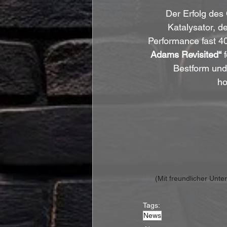
Der Erfolg des
Katalysator, de
Performance fast 40
Adams Revisited“
 
Bestform und
ho
(Mit freundlicher Unt
Tags:
News