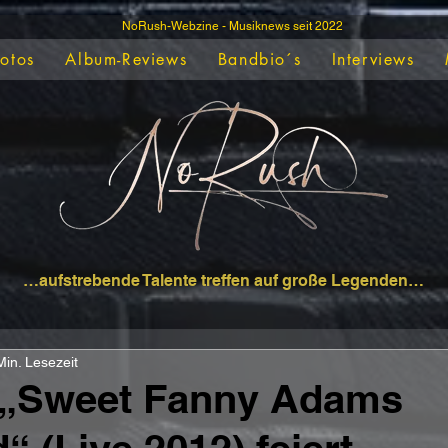
NoRush-Webzine - Musiknews seit 2022
Fotos
Album-Reviews
Bandbio´s
Interviews
…aufstrebende Talente treffen auf große Legenden…
Min. Lesezeit
„Sweet Fanny Adams