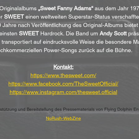
 Originalalbums 
„Sweet Fanny Adams“
 aus dem Jahr 197
r 
SWEET
 einen weltweiten Superstar-Status verschaffte.
 Jahre nach Veröffentlichung des Original-Albums bietet
feinsten 
SWEET
 Hardrock. Die Band um 
Andy Scott
 präs
 transportiert auf eindrucksvolle Weise die besondere M
chkommerziellen Power-Songs zurück auf die Bühne.
Kontakt:
https://www.thesweet.com/
https://www.facebook.com/TheSweetOfficial/
https://www.instagram.com/thesweet.official
erstützung und Bereitstellung des Pressematerials von Flying Dolphin E
NoRush-WebZine