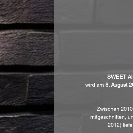
SWEET Al
wird am 
8. August 2
Zwischen 2010 
mitgeschnitten, u
2012) lief