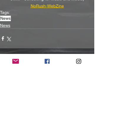
NoRush-WebZine
Tags:
News
News
Alle ansehen
Aktuelle Beiträge