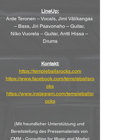
LineUp:
Arde Teronen – Vocals, Jimi Välikangas 
– Bass, Jiri Paavonaho – Guitar, 
Niko Vuorela – Guitar, Antti Hissa – 
Drums
Kontakt:
https://templeballsrocks.com
https://www.facebook.com/templeballsro
cks
https://www.instagram.com/templeballsr
ocks
(Mit freundlicher Unterstützung und 
Bereitstellung des Pressematerials von 
CMM - Consulting for Music and Media)