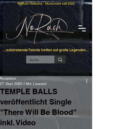
NoRush-Webzine - Musiknews seit 2022
…aufstrebende Talente treffen auf große Legenden…
Redaktion
27. Sept. 2025
1 Min. Lesezeit
TEMPLE BALLS
veröffentlicht Single
"There Will Be Blood"
inkl. Video