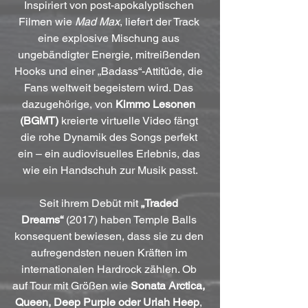
Inspiriert von post-apokalyptischen 
Filmen wie 
Mad Max
, liefert der Track 
eine explosive Mischung aus 
ungebändigter Energie, mitreißenden 
Hooks und einer „Badass“-Attitüde, die 
Fans weltweit begeistern wird. Das 
dazugehörige, von 
Kimmo Lesonen 
(BGMT)
 kreierte virtuelle Video fängt 
die rohe Dynamik des Songs perfekt 
ein – ein audiovisuelles Erlebnis, das 
wie ein Handschuh zur Musik passt.
Seit ihrem Debüt mit 
„Traded 
Dreams“
 (2017) haben Temple Balls 
konsequent bewiesen, dass sie zu den 
aufregendsten neuen Kräften im 
internationalen Hardrock zählen. Ob 
auf Tour mit Größen wie 
Sonata Arctica, 
Queen, Deep Purple oder Uriah Heep
, 