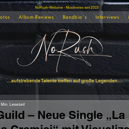
NoRush-Webzine - Musiknews seit 2022
Fotos
Album-Reviews
Bandbio´s
Interviews
…aufstrebende Talente treffen auf große Legenden…
 Min. Lesezeit
Guild – Neue Single „La