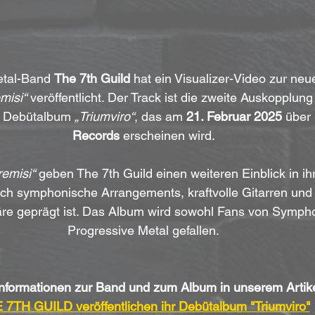
etal-Band 
The 7th Guild
 hat ein Visualizer-Video zur neu
misi“
 veröffentlicht. Der Track ist die zweite Auskopplun
Debütalbum 
„Triumviro“
, das am 
21. Februar 2025
 über 
Records
 erscheinen wird.
emisi“
 geben The 7th Guild einen weiteren Einblick in ih
ch symphonische Arrangements, kraftvolle Gitarren und 
e geprägt ist. Das Album wird sowohl Fans von Sympho
Progressive Metal gefallen.
nformationen zur Band und zum Album in unserem Artike
 7TH GUILD veröffentlichen ihr Debütalbum "Triumviro"