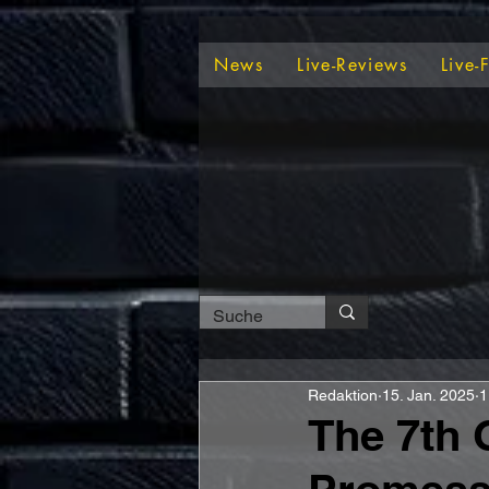
News
Live-Reviews
Live-
Redaktion
15. Jan. 2025
1
The 7th 