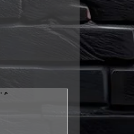
rtet.
ings