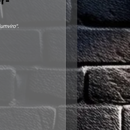
r-
iumviro“
.