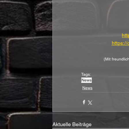
htt
https:/
(Mit freundli
Tags:
News
News
Aktuelle Beiträge