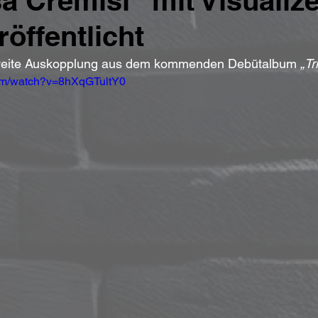
 Cremisi“ mit Visualize
röffentlicht
e zweite Auskopplung aus dem kommenden Debütalbum 
„Tr
com/watch?v=8hXqGTultY0