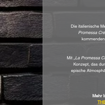
Die italienische M
Promessa Cre
kommenden 
Mit 
„La Promessa Cr
Konzept, das dur
epische Atmosphär
Mehr I
THE