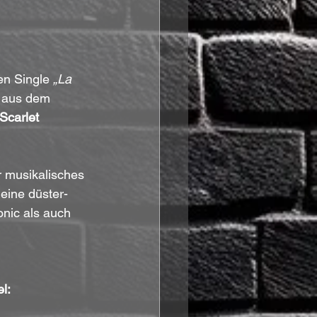
en Single 
„La 
g aus dem 
Scarlet 
r musikalisches 
eine düster-
nic als auch 
l: