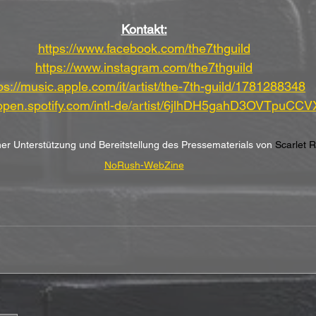
Kontakt:
https://www.facebook.com/the7thguild
https://www.instagram.com/the7thguild
ps://music.apple.com/it/artist/the-7th-guild/1781288348
/open.spotify.com/intl-de/artist/6jlhDH5gahD3OVTpuCC
cher Unterstützung und Bereitstellung des Pressematerials von 
Scarlet 
NoRush-WebZine