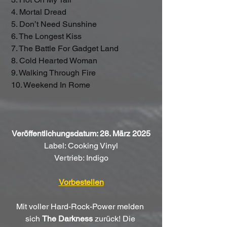
 4. Mortal Dread
 5. Don’t Need Sunshine
 6. The Longest Kiss
 7. The Battle For Gadget Land
 8. Cold Hearted Woman
 9. Walking Through Fire
 10. Weekend In Rome
Veröffentlichungsdatum: 28. März 2025
Label: Cooking Vinyl
Vertrieb: Indigo
Vorbestellen
Mit voller Hard-Rock-Power melden 
sich 
The Darkness
 zurück! Die 