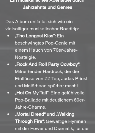
Ein musikalisches Abenteuer durch 
Jahrzehnte und Genres
Das Album entfaltet sich wie ein 
vielseitiger musikalischer Roadtrip:
„The Longest Kiss“
: Ein 
beschwingtes Pop-Genie mit 
einem Hauch von 70er-Jahre-
Nostalgie.
„Rock And Roll Party Cowboy“
: 
Mitreißender Hardrock, der die 
Einflüsse von ZZ Top, Judas Priest 
und Motörhead spürbar macht.
„Hot On My Tail“
: Eine gefühlvolle 
Pop-Ballade mit deutlichem 60er-
Jahre-Charme.
„Mortal Dread“ und „Walking 
Through Fire“
: Gewaltige Hymnen 
mit der Power und Dramatik, für die 