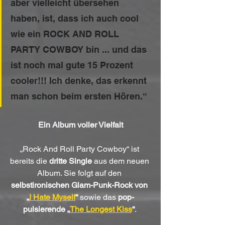
aber vielleicht übersehen 
haben, ist, dass ich auch cool 
wie ein ROCK AND ROLL 
PARTY COWBOY bin ... und das 
ist noch mal gute 15 Prozent 
cooler!!! Ich denke, das erkennt 
man schon beim ersten Hören.“
Ein Album voller Vielfalt
„Rock And Roll Party Cowboy“ ist 
bereits die 
dritte Single
 aus dem neuen 
Album. Sie folgt auf den 
selbstironischen Glam-Punk-Rock von 
„
I Hate Myself
“
 sowie das 
pop-
pulsierende „
The Longest Kiss
“
. 