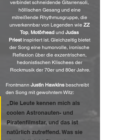
verbindet schneidende Gitarrensoli, 
höllischen Gesang und eine 
mitreißende Rhythmusgruppe, die 
unverkennbar von Legenden wie 
ZZ 
Top
, 
Motörhead
 und 
Judas 
Priest
 inspiriert ist. Gleichzeitig bietet 
der Song eine humorvolle, ironische 
Reflexion über die exzentrischen, 
hedonistischen Klischees der 
Rockmusik der 70er und 80er Jahre.
Frontmann 
Justin Hawkins
 beschreibt 
den Song mit gewohntem Witz:
„Die Leute kennen mich als 
coolen Astronauten- und 
Piratenfilmstar, und das ist 
natürlich zutreffend. Was sie 