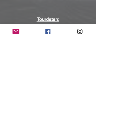
Tourdaten:
03.10.2025 Hamburg, Fabrik
10.10.2025 Berlin, Metropol
14.10.2025 München, Backstage Werk
30.10.2025 Köln, Live Music Hall
 Tickets gibt es ab Mittwoch, den 29. 
Januar, ab 9:00 Uhr im Eventim-
Presale oder ab Freitag, den 31. 
Januar, ab 9:00 Uhr 
unter diesem Link
.
Kontakt:
https://www.facebook.com/thedarknesso
fficial/
https://www.thedarknesslive.com/
https://www.instagram.com/thedarkness/