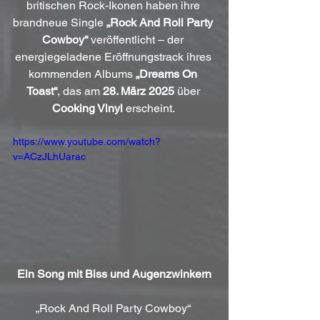
britischen Rock-Ikonen haben ihre 
brandneue Single 
„Rock And Roll Party 
Cowboy“
 veröffentlicht – der 
energiegeladene Eröffnungstrack ihres 
kommenden Albums 
„Dreams On 
Toast“
, das am 
28. März 2025
 über 
Cooking Vinyl
 erscheint. 
https://www.youtube.com/watch?
v=ACzJLhUarac
Ein Song mit Biss und Augenzwinkern
„Rock And Roll Party Cowboy“ 