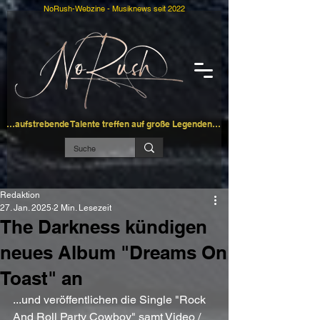
NoRush-Webzine - Musiknews seit 2022
…aufstrebende Talente treffen auf große Legenden…
Redaktion
27. Jan. 2025
2 Min. Lesezeit
The Darkness kündigen
neues Album "Dreams On
Toast" an
...und veröffentlichen die Single "Rock 
And Roll Party Cowboy" samt Video / 