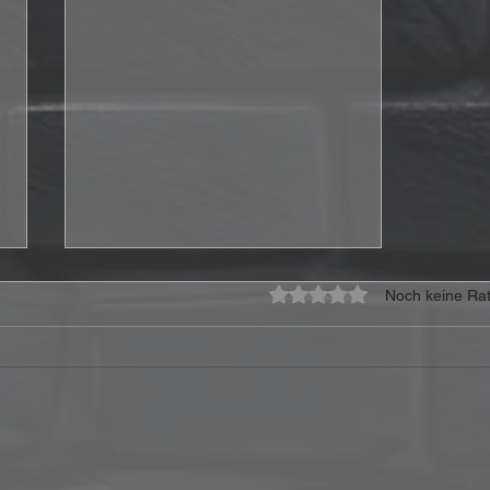
Mit 0 von 5 Sternen bewe
Noch keine Rat
THE DEAD DAISIES starten
ihre Light ´Em Up Europa-