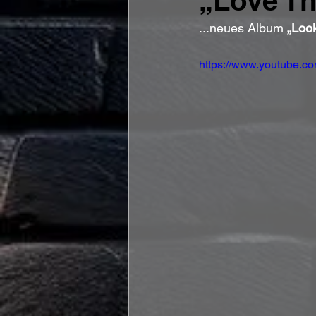
„Love Tha
...neues Album 
„Look
https://www.youtube.