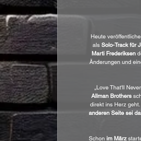
Heute veröffentliche
als 
Solo-Track für 
Marti Frederiksen
 d
Änderungen und eine
„Love That'll Never
Allman Brothers
 sc
direkt ins Herz geht
anderen Seite sei d
Schon 
im März
 star