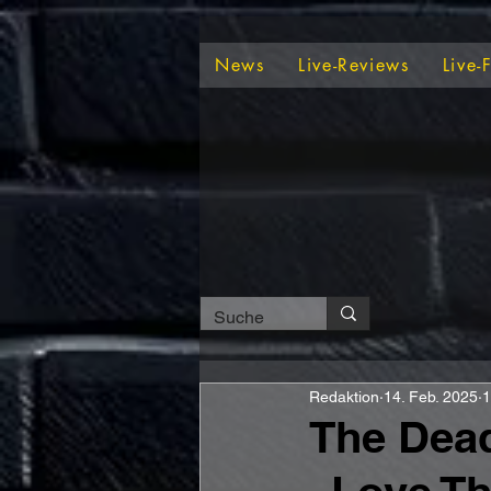
News
Live-Reviews
Live-
Redaktion
14. Feb. 2025
1
The Dead