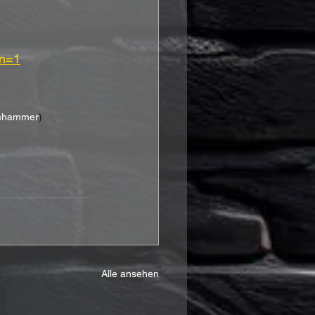
on=1
eamhammer
)
Alle ansehen