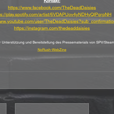
Kontakt:
https://www.facebook.com/TheDeadDaisies
ps://play.spotify.com/artist/6VDAPUov4yNDHyQlPqrpNH
/www.youtube.com/user/TheDeadDaisies?sub_confirmati
https://instagram.com/thedeaddaisies
her Unterstützung und Bereitstellung des Pressematerials von SPV/St
NoRush-WebZine