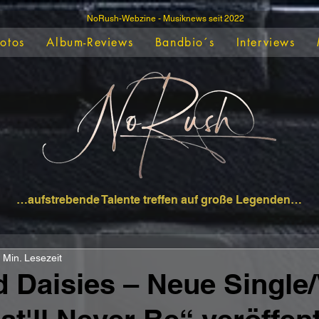
NoRush-Webzine - Musiknews seit 2022
Fotos
Album-Reviews
Bandbio´s
Interviews
…aufstrebende Talente treffen auf große Legenden…
 Min. Lesezeit
 Daisies – Neue Single