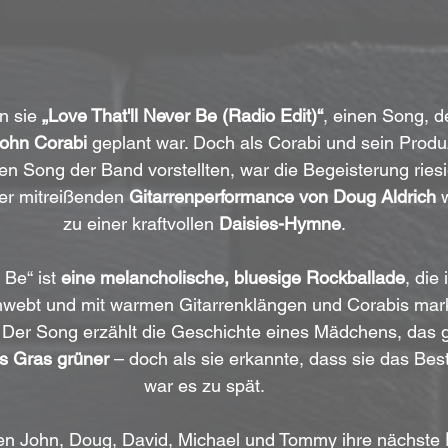
n sie 
„Love That'll Never Be (Radio Edit)“
, einen Song, d
John Corabi
 geplant war. Doch als Corabi und sein Produ
en Song der Band vorstellten, war die Begeisterung riesig
r mitreißenden 
Gitarrenperformance von Doug Aldrich
 
zu einer kraftvollen 
Daisies-Hymne
.
 Be“ ist 
eine melancholische, bluesige Rockballade
, die
hwebt und mit warmen Gitarrenklängen und Corabis mar
. Der Song erzählt die Geschichte eines Mädchens, das g
as Gras grüner
 – doch als sie erkannte, dass sie das Best
war es zu spät.
ten John, Doug, David, Michael und Tommy ihre nächste 