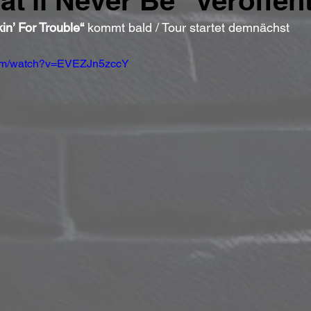
t'll Never Be“ veröffent
in’ For Trouble“
 kommt bald / Tour startet demnächst
com/watch?v=EVEZJn5zccY