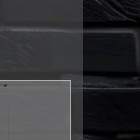
rtet.
ings