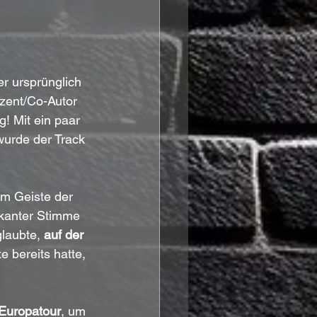
er ursprünglich 
zent/Co-Autor 
! Mit ein paar 
wurde der Track 
 im Geiste der 
kanter Stimme 
laubte, 
auf der 
e bereits hatte, 
Europatour
, um 