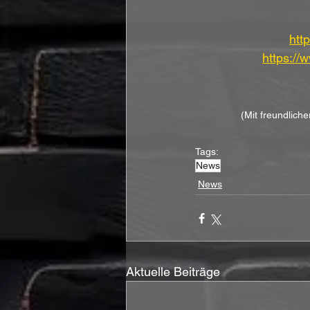
htt
https:/
(Mit freundlic
Tags:
News
News
Aktuelle Beiträge