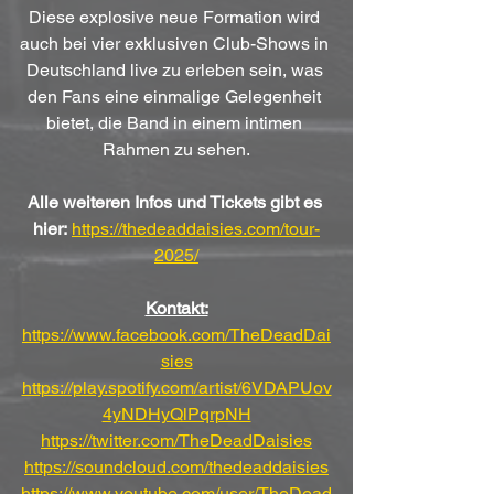
Diese explosive neue Formation wird 
auch bei vier exklusiven Club-Shows in 
Deutschland live zu erleben sein, was 
den Fans eine einmalige Gelegenheit 
bietet, die Band in einem intimen 
Rahmen zu sehen.
Alle weiteren Infos und Tickets gibt es 
hier:
https://thedeaddaisies.com/tour-
2025/
Kontakt:
https://www.facebook.com/TheDeadDai
sies
https://play.spotify.com/artist/6VDAPUov
4yNDHyQlPqrpNH
https://twitter.com/TheDeadDaisies
https://soundcloud.com/thedeaddaisies
https://www.youtube.com/user/TheDead