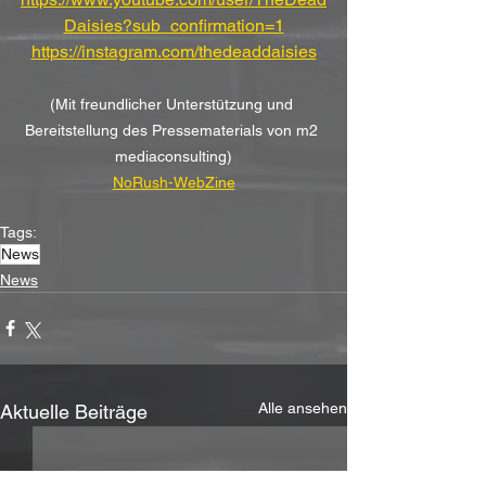
Daisies?sub_confirmation=1
https://instagram.com/thedeaddaisies
(Mit freundlicher Unterstützung und 
Bereitstellung des Pressematerials von m2 
mediaconsulting)
NoRush-WebZine
Tags:
News
News
Alle ansehen
Aktuelle Beiträge