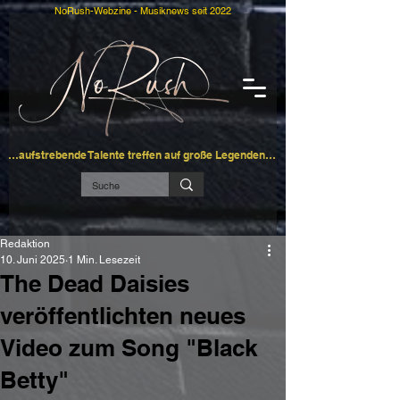
NoRush-Webzine - Musiknews seit 2022
…aufstrebende Talente treffen auf große Legenden…
Redaktion
10. Juni 2025
1 Min. Lesezeit
The Dead Daisies
veröffentlichten neues
Video zum Song "Black
Betty"