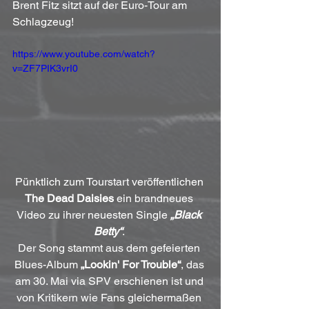
Brent Fitz sitzt auf der Euro-Tour am 
Schlagzeug!
https://www.youtube.com/watch?
v=ZF7PIK3vrI0
Pünktlich zum Tourstart veröffentlichen 
The Dead Daisies
 ein brandneues 
Video zu ihrer neuesten Single 
„Black 
Betty“
. 
Der Song stammt aus dem gefeierten 
Blues-Album 
„Lookin' For Trouble“
, das 
am 30. Mai via SPV erschienen ist und 
von Kritikern wie Fans gleichermaßen 