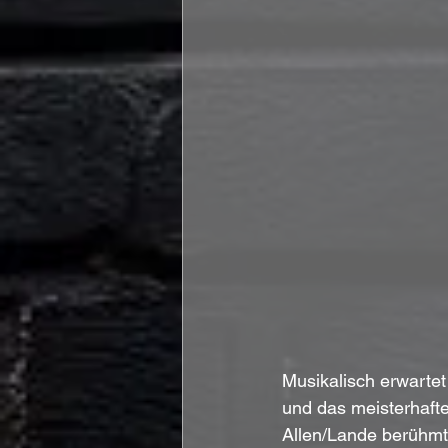
Musikalisch erwartet
und das meisterhafte
Allen/Lande berühmt