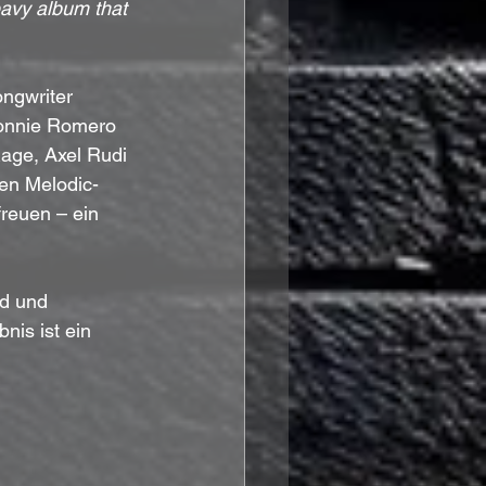
eavy album that 
ngwriter 
Ronnie Romero 
age, Axel Rudi 
hen Melodic-
freuen – ein 
d und 
nis ist ein 