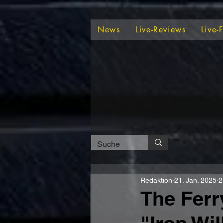
News
Live-Reviews
Live-
Redaktion
21. Jan. 2025
2
The Fer