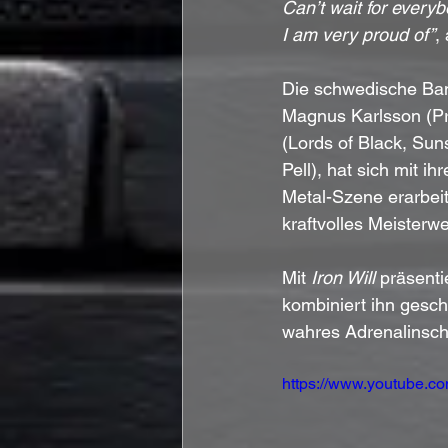
Can’t wait for everyb
I am very proud of”
,
Die schwedische Ban
Magnus Karlsson (Pr
(Lords of Black, Su
Pell), hat sich mit i
Metal-Szene erarbeit
kraftvolles Meisterw
Mit 
Iron Will
 präsent
kombiniert ihn gesch
wahres Adrenalinsch
https://www.youtube.