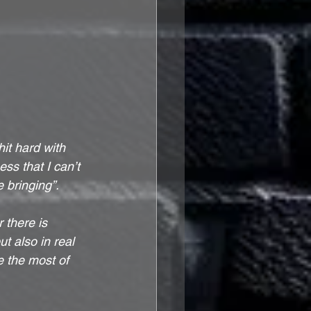
it hard with 
ss that I can’t 
 bringing”.
 there is 
t also in real 
e the most of 