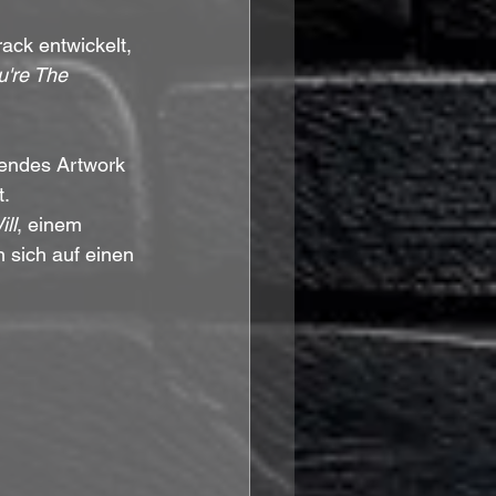
ack entwickelt, 
u're The 
bendes Artwork 
t.
ill
, einem 
 sich auf einen 