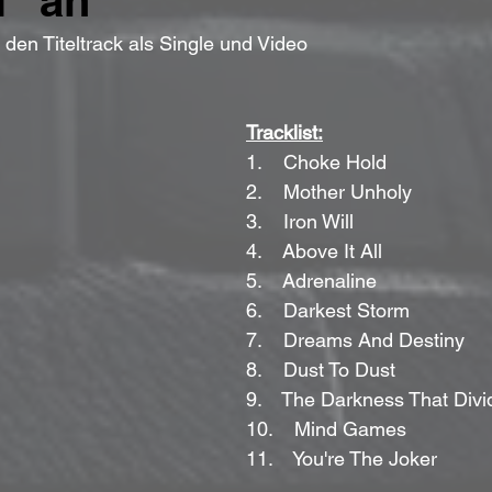
l" an
n den Titeltrack als Single und Video
Tracklist:
1.    Choke Hold
2.    Mother Unholy
3.    Iron Will
4.    Above It All
5.    Adrenaline
6.    Darkest Storm
7.    Dreams And Destiny
8.    Dust To Dust
9.    The Darkness That Divi
10.    Mind Games
11.    You're The Joker