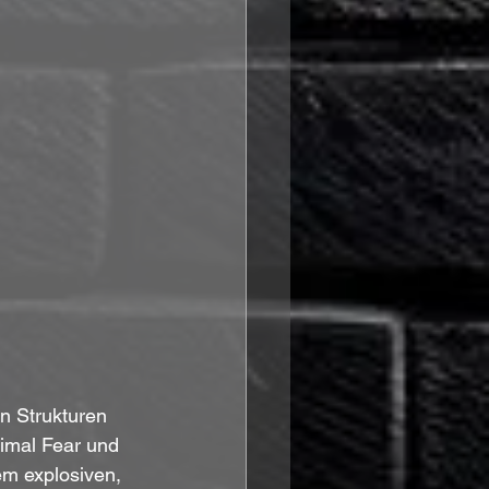
n Strukturen 
rimal Fear und 
m explosiven, 