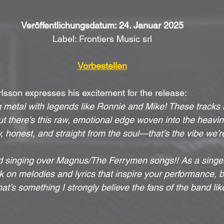
Veröffentlichungsdatum: 24. Januar 2025
Label: Frontiers Music srl
Vorbestellen
lsson expresses his excitement for the release:
ing metal with legends like Ronnie and Mike! These tracks h
t there’s this raw, emotional edge woven into the heavine
 honest, and straight from the soul—that’s the vibe we’re
ved singing over Magnus/The Ferrymen songs!! As a singer
k on melodies and lyrics that inspire your performance, bu
that’s something I strongly believe the fans of the band lik