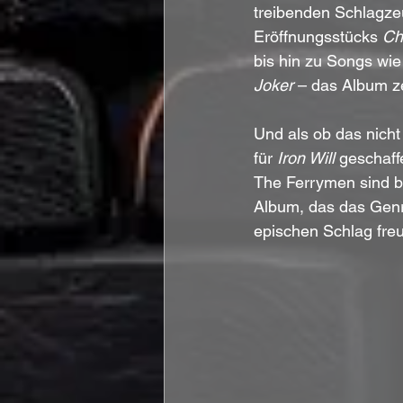
treibenden Schlagzeu
Eröffnungsstücks 
Ch
bis hin zu Songs wie
Joker
 – das Album ze
Und als ob das nich
für 
Iron Will
 geschaff
The Ferrymen sind be
Album, das das Genre
epischen Schlag fre