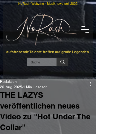
NoRush-Webzine - Musiknews seit 2022
…aufstrebende Talente treffen auf große Legenden…
Redaktion
20. Aug. 2025
1 Min. Lesezeit
THE LAZYS
veröffentlichen neues
Video zu "Hot Under The
Collar"