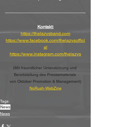
Kontakt:
https://thelazysband.com
https://www.facebook.com/thelazysoffici
al
https://www.instagram.com/thelazys
(Mit freundlicher Unterstützung und 
Bereitstellung des Pressematerials 
von Oktober Promotion & Management)
NoRush-WebZine
Tags:
News
News