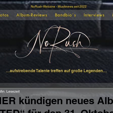
NoRush-Webzine - Musiknews seit 2022
Fotos
Album-Reviews
Bandbio´s
Interviews
…aufstrebende Talente treffen auf große Legenden…
Min. Lesezeit
ER kündigen neues Al