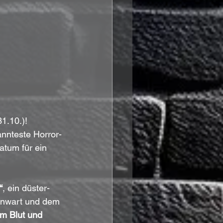
31.10.)! 
nnteste Horror-
tum für ein 
“
, ein düster-
enwart und dem 
em Blut und 