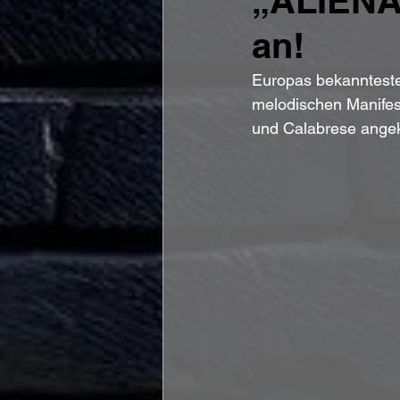
„ALIENAT
an!
Europas bekannteste
melodischen Manifest
und Calabrese ange