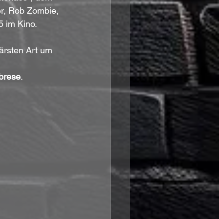
er, Rob Zombie, 
5 im Kino.
ärsten Art um 
brese
. 