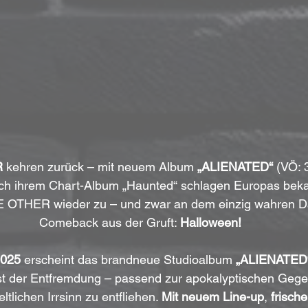
R
 kehren zurück – mit neuem Album 
„ALIENATED“
 (VÖ: 
ch ihrem Chart-Album „Haunted“ schlagen Europas beka
 OTHER wieder zu – und zwar an dem einzig wahren Da
Comeback aus der Gruft: 
Halloween!
2025
 erscheint das brandneue Studioalbum 
„ALIENATED
st der Entfremdung – passend zur apokalyptischen Geg
lichen Irrsinn zu entfliehen. 
Mit neuem Line-up
, 
frisch