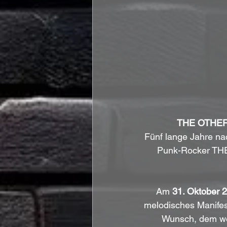
THE OTHE
Fünf lange Jahre na
Punk-Rocker THE
Am 
31. Oktober 
melodisches Manife
Wunsch, dem welt