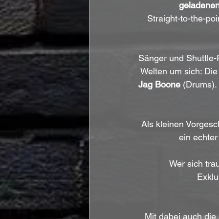
geladenen
Straight-to-the-po
Sänger und Shuttle-P
Welten um sich: Di
Jag Boone
 (Drums).
Als kleinen Vorges
ein echter
Wer sich trau
Exklu
Mit dabei auch die s