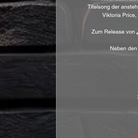
Titelsong der anste
Viktoria Pric
Zum Release von 
Neben den 