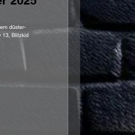
r 2025
em düster-
13, Blitzkid 