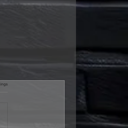
rtet.
ings