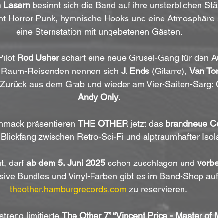
 Lasern
 besinnt sich die Band auf ihre unsterblichen Stä
int Horror Punk, hymnische Hooks und eine Atmosphäre s
eine Sternstation mit ungebetenen Gästen.
ilot 
Rod Usher
 schart eine neue Grusel-Gang für den A
e Raum-Reisenden nennen sich 
J. Ends
 (Gitarre), 
Van To
 Zurück aus dem Grab und wieder am Vier-Saiten-Sarg: O
Andy Only
.
chmack präsentieren 
THE OTHER
 jetzt das 
brandneue Co
 Blickfang zwischen Retro-Sci-Fi und alptraumhafter Isola
t, darf 
ab dem 5. Juni 2025
 schon zuschlagen und 
vorbe
sive Bundles und Vinyl-Farben gibt es im Band-Shop auf
theother.hamburgrecords.com
 zu reservieren. 
treng limitierte 
The Other 7” “Vincent Price - Master of