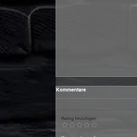
Kommentare
Rating hinzufügen
The Other veröffentlichen