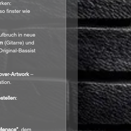
rken: 
o finster wie 
ufbruch in neue 
m
 (Gitarre) und 
riginal-Bassist 
ver-Artwork
 – 
tion. 
stellen
: 
 
 Menace”
, dem 