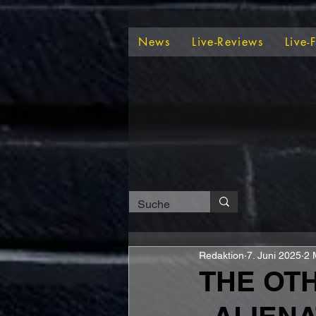
News
Live-Reviews
Live-
Redaktion
7. Juni 2025
2 
THE OTH