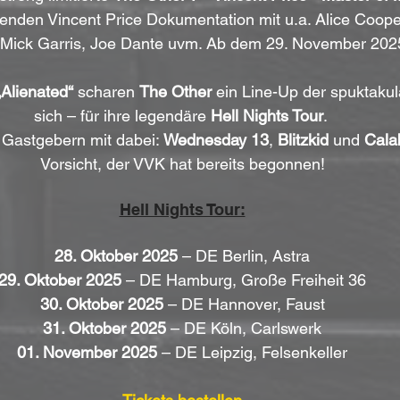
henden Vincent Price Dokumentation mit u.a. Alice Coop
e, Mick Garris, Joe Dante uvm. Ab dem 29. November 202
„Alienated“ 
scharen 
The Other
 ein Line-Up der spuktakul
sich – für ihre legendäre 
Hell Nights Tour
. 
Gastgebern mit dabei: 
Wednesday 13
, 
Blitzkid
 und 
Cala
Vorsicht, der VVK hat bereits begonnen!
Hell Nights Tour:
28. Oktober 2025
 – DE Berlin, Astra
29. Oktober 2025
 – DE Hamburg, Große Freiheit 36
30. Oktober 2025
 – DE Hannover, Faust
31. Oktober 2025
 – DE Köln, Carlswerk
01. November 2025
 – DE Leipzig, Felsenkeller