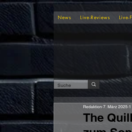
News
Live-Reviews
Live-
Redaktion
7. März 2025
1
The Quil