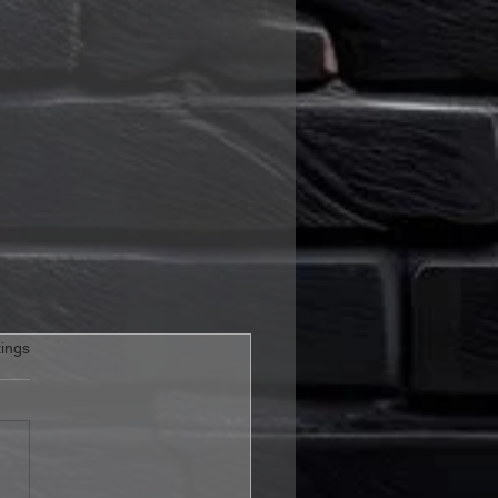
rtet.
ings