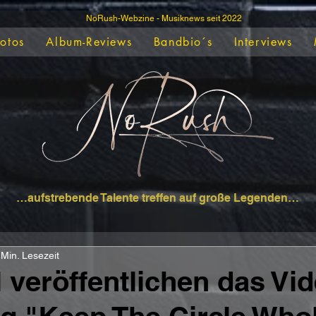
NoRush-Webzine - Musiknews seit 2022
Fotos
Album-Reviews
Bandbio´s
Interviews
…aufstrebende Talente treffen auf große Legenden…
 Min. Lesezeit
l veröffentlichen das Vi