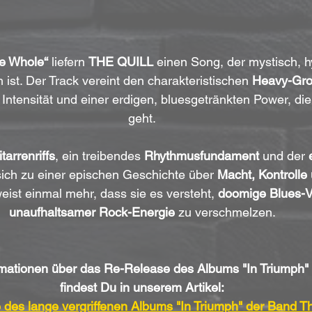
le Whole“
 liefern 
THE QUILL
 einen Song, der mystisch, h
h ist. Der Track vereint den charakteristischen 
Heavy-Gr
 Intensität und einer erdigen, bluesgetränkten Power, die
geht.
tarrenriffs
, ein treibendes 
Rhythmusfundament
 und der 
ich zu einer epischen Geschichte über 
Macht, Kontrolle
ist einmal mehr, dass sie es versteht, 
doomige Blues-V
unaufhaltsamer Rock-Energie
 zu verschmelzen.
rmationen über das Re-Release des Albums "In Triumph" 
findest Du in unserem Artikel:
des lange vergriffenen Albums "In Triumph" der Band Th