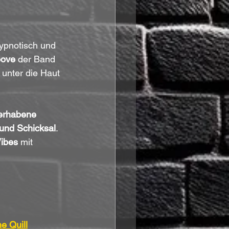
ypnotisch und 
oove
 der Band 
 unter die Haut 
erhabene 
 und Schicksal
. 
ibes
 mit 
e Quill