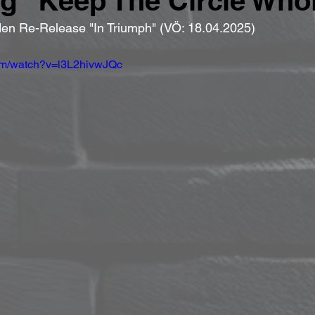
 "Keep The Circle Who
n Re-Release "In Triumph" (VÖ: 18.04.2025)
com/watch?v=l3L2hivwJQc