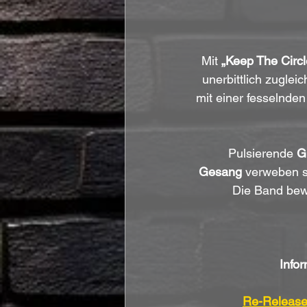
Mit 
„Keep The Circ
unerbittlich zugleic
mit einer fesselnden
Pulsierende 
Gi
Gesang
 verweben s
Die Band bewe
Info
Re-Release 