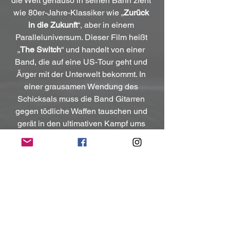
die Welt genauso in seinen Bann zieht 
wie 80er-Jahre-Klassiker wie „
Zurück 
in die Zukunft
“, aber in einem 
Paralleluniversum. Dieser Film heißt 
„
The Switch
“ und handelt von einer 
Band, die auf eine US-Tour geht und 
Ärger mit der Unterwelt bekommt. In 
einer grausamen Wendung des 
Schicksals muss die Band Gitarren 
gegen tödliche Waffen tauschen und 
gerät in den ultimativen Kampf ums 
Überleben. Es war der größte Film von 
1987 und brachte diesen riesigen 
Soundtrack hervor, den Sie auf „
No 
Way Out
“ hören können!
Kontakt: