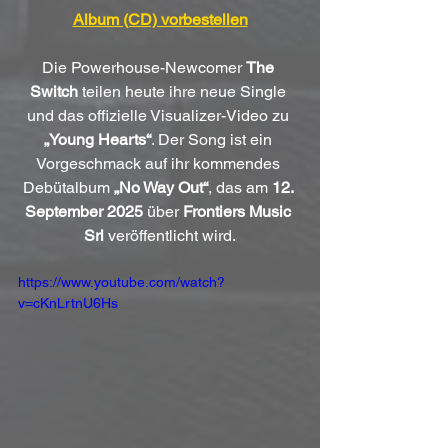
Album (CD) vorbestellen
Die Powerhouse-Newcomer 
The 
Switch
 teilen heute ihre neue Single 
und das offizielle Visualizer-Video zu 
„Young Hearts“
. Der Song ist ein 
Vorgeschmack auf ihr kommendes 
Debütalbum 
„No Way Out“
, das am 
12. 
September 2025
 über 
Frontiers Music 
Srl 
veröffentlicht wird.
https://www.youtube.com/watch?
v=cKnLrtnU6Hs