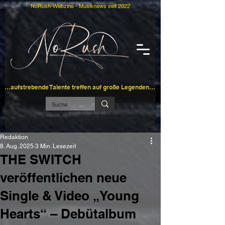
NoRush-Webzine - Musiknews seit 2022
…aufstrebende Talente treffen auf große Legenden…
Redaktion
8. Aug. 2025
3 Min. Lesezeit
THE SWITCH
veröffentlichen neue
Single & Video „Young
Hearts“ – Debütalbum