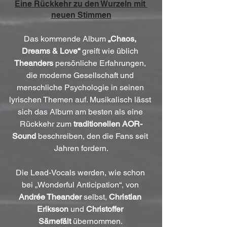
Eine Rückkehr zu den Wurzeln mit 
neuen Stimmen
Das kommende Album 
„Chaos, 
Dreams & Love“
 greift wie üblich 
Theanders
 persönliche Erfahrungen, 
die moderne Gesellschaft und 
menschliche Psychologie in seinen 
lyrischen Themen auf. Musikalisch lässt 
sich das Album am besten als eine 
Rückkehr zum 
traditionellen AOR-
Sound
 beschreiben, den die Fans seit 
Jahren fordern.
Die Lead-Vocals werden, wie schon 
bei „Wonderful Anticipation“, von 
Andrée Theander
 selbst, 
Christian 
Eriksson
 und 
Christoffer 
Särnefält
 übernommen. 