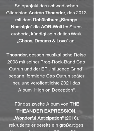
Soloprojekt des schwedischen 
Gitarristen 
Andrée Theander
, das 2013 
mit dem 
Debütalbum „Strange 
Nostalgia“
 die 
AOR-Welt
 im Sturm 
eroberte, kündigt sein drittes Werk 
„Chaos, Dreams & Love“
 an. 
Theander
, dessen musikalische Reise 
2008 mit seiner Prog-Rock-Band Cap 
Outrun und der EP „Influence Grind“ 
begann, formierte Cap Outrun später 
neu und veröffentlichte 2021 das 
Album „High on Deception“.
 Für das zweite Album von 
THE 
THEANDER EXPRESSION
, 
„Wonderful Anticipation“ 
(2016), 
rekrutierte er bereits ein großartiges 