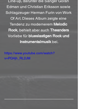
Line-up, darunter die Sänger Göran 
Edman und Christian Eriksson sowie 
Schlagzeuger Herman Furin von Work 
Of Art. Dieses Album zeigte eine 
Tendenz zu modernerem 
Melodic 
Rock
, behielt aber auch 
Theanders
Vorliebe für 
blueslastigen Rock und 
Instrumentalmusik
 bei.
https://www.youtube.com/watch?
v=PQ4jh_RL2JM