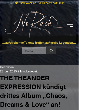
NoRush-Webzine - Musiknews seit 2022
…aufstrebende Talente treffen auf große Legenden…
Redaktion
23. Juli 2025
2 Min. Lesezeit
THE THEANDER
EXPRESSION kündigt
drittes Album „Chaos,
Dreams & Love“ an!