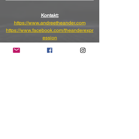
Kontakt:
https://www.andreetheander.com
https://www.facebook.com/theanderexpr
ession
https://www.instagram.com/andreethean
der
(Mit freundlicher Unterstützung und 
Bereitstellung des Pressematerials von 
GerMusica PR)
NoRush-WebZine
Tags:
News
News