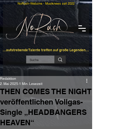
NoRush-Webzine - Musiknews seit 2022
…aufstrebende Talente treffen auf große Legenden…
Redaktion
2. Mai 2025
1 Min. Lesezeit
THEN COMES THE NIGHT
veröffentlichen Vollgas-
Single „HEADBANGERS
HEAVEN“