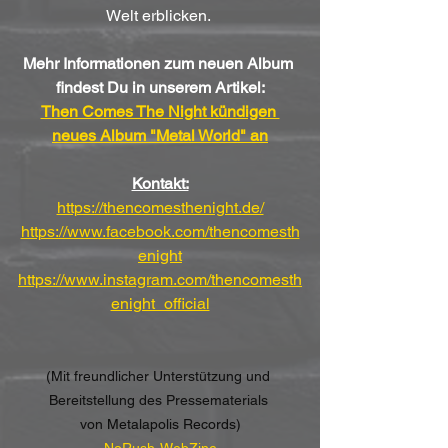
Welt erblicken. 
Mehr Informationen zum neuen Album 
findest Du in unserem Artikel:
Then Comes The Night kündigen 
neues Album "Metal World" an
Kontakt:
https://thencomesthenight.de/
https://www.facebook.com/thencomesth
enight
https://www.instagram.com/thencomesth
enight_official
(Mit freundlicher Unterstützung und 
Bereitstellung des Pressematerials 
von
 Metalapolis Records)
NoRush-WebZine