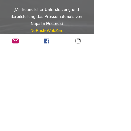
(Mit freundlicher Unterstützung und 
Bereitstellung des Pressematerials von 
Napalm Records)
NoRush-WebZine
Tags:
News
News
Alle ansehen
Aktuelle Beiträge