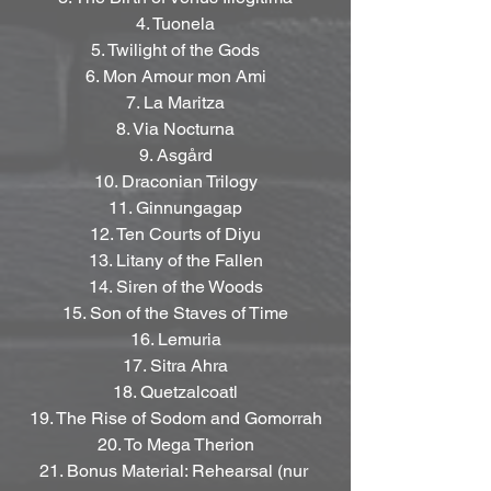
4. Tuonela
5. Twilight of the Gods
6. Mon Amour mon Ami
7. La Maritza
8. Via Nocturna
9. Asgård
10. Draconian Trilogy
11. Ginnungagap
12. Ten Courts of Diyu
13. Litany of the Fallen
14. Siren of the Woods
15. Son of the Staves of Time
16. Lemuria
17. Sitra Ahra
18. Quetzalcoatl
19. The Rise of Sodom and Gomorrah
20. To Mega Therion
21. Bonus Material: Rehearsal (nur 