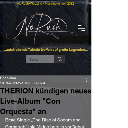
NoRush-Webzine - Musiknews seit 2022
…aufstrebende Talente treffen auf große Legenden…
Redaktion
13. Nov. 2025
1 Min. Lesezeit
THERION kündigen neues
Live-Album "Con
Orquesta" an
Erste Single „The Rise of Sodom and 
Gomorrah" inkl. Video bereits verfügbar!