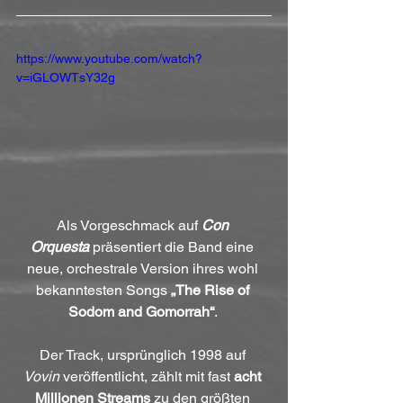
https://www.youtube.com/watch?
v=iGLOWTsY32g
Als Vorgeschmack auf 
Con 
Orquesta
 präsentiert die Band eine 
neue, orchestrale Version ihres wohl 
bekanntesten Songs 
„The Rise of 
Sodom and Gomorrah“
. 
Der Track, ursprünglich 1998 auf 
Vovin
 veröffentlicht, zählt mit fast 
acht 
Millionen Streams
 zu den größten 