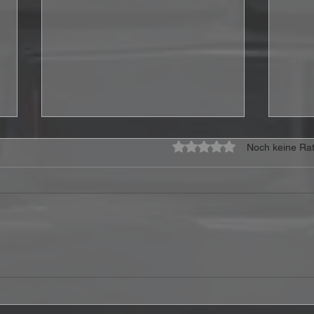
Mit 0 von 5 Sternen bewe
Noch keine Rat
CoreLeoni veröffentlichen
Stor
Video zur neuen Single
„I’m
„Howling At The Moon“
Bost
Gew