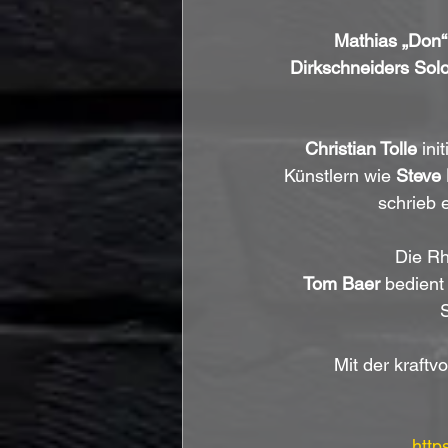
Mathias „Don“
Dirkschneiders Solo
Christian Tolle
 ini
Künstlern wie 
Steve 
schrieb e
Die Rh
Tom Baer
 bedient
Mit der kraftv
http