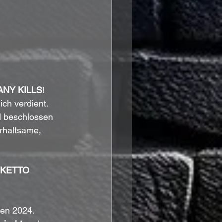
ANY KILLS
! 
ch verdient. 
d beschlossen 
rhaltsame, 
YKETTO
en 2024. 