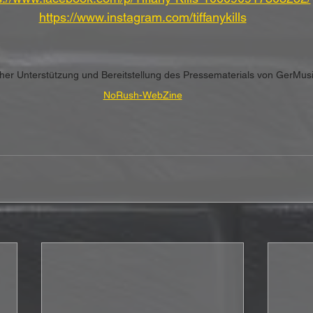
https://www.instagram.com/tiffanykills
icher Unterstützung und Bereitstellung des Pressematerials von GerMus
NoRush-WebZine