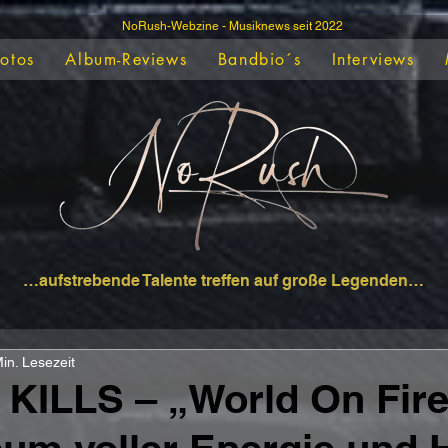
NoRush-Webzine - Musiknews seit 2022
Fotos
Album-Reviews
Bandbio´s
Interviews
…aufstrebende Talente treffen auf große Legenden…
in. Lesezeit
KILLS – „World On Fire