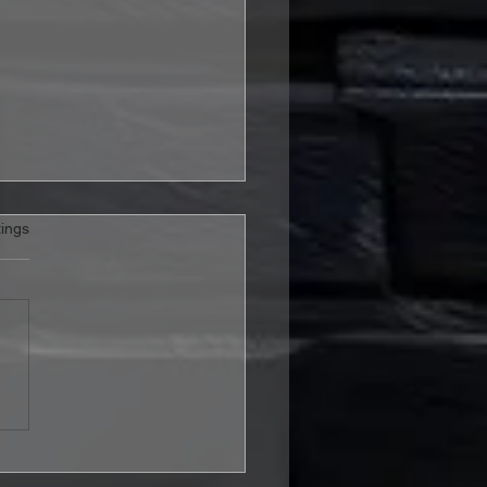
rtet.
ings
m Seeker stechen mit
 Shipping Up To
on“ in Folk-Metal-
ässer