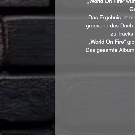
„World On Fire“
 wur
Gr
Das Ergebnis ist e
groovend das Dach w
zu Tracks 
„World On Fire“
 gi
Das gesamte Album b