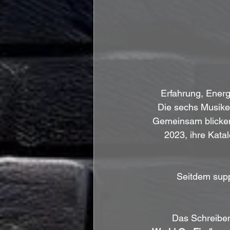
Erfahrung, Ener
Die sechs Musiker
Gemeinsam blicken
2023, ihre Kata
Seitdem supp
Das Schreiben