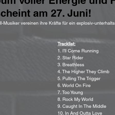
um voller Energie und 
cheint am 27. Juni!
l-Musiker vereinen ihre Kräfte für ein explosiv-unterhal
Tracklist:
1. I'll Come Running
2. Star Rider
3. Breathless
4. The Higher They Climb
5. Pulling The Trigger
6. World On Fire
7. Too Young
8. Rock My World
9. Caught In The Middle
10. In And Outta Love