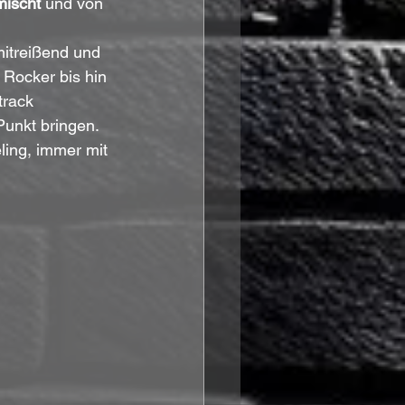
mischt
 und von 
itreißend und 
Rocker bis hin 
track 
Punkt bringen. 
ing, immer mit 