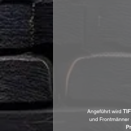
Angeführt wird 
TI
und Frontmänner d
Pr