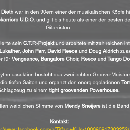
 Dieth
 war in den 90ern einer der musikalischen Köpfe hi
karriere U.D.O.
 und gilt bis heute als einer der besten 
Gitarristen. 
tiierte sein 
C.T.P.-Projekt
 und arbeitete mit zahlreichen in
Lukather, John Parr, David Reece und Doug Aldrich
 zus
r für 
Vengeance, Bangalore Choir, Reece und Tango D
ythmussektion besteht aus zwei echten Groove-Meistern
 die tiefen Saiten und ergänzt den energiegeladenen 
Tom
Schlagzeug zu einem 
tight groovenden Powerhouse.
ollen weiblichen Stimme von 
Mendy Sneijers
 ist die Band
Kontakt:
s://www.facebook.com/p/Tiffany-Kills-100090917303252/