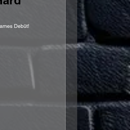
Hard
tsames Debüt!