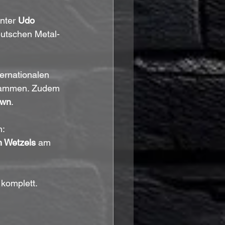
nter 
Udo 
deutschen Metal-
ternationalen 
ammen. Zudem 
own
. 
: 
 Wetzels
 am 
 komplett.