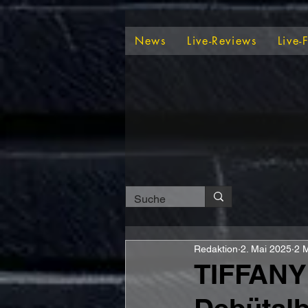
News
Live-Reviews
Live-
Redaktion
2. Mai 2025
2 M
TIFFANY 