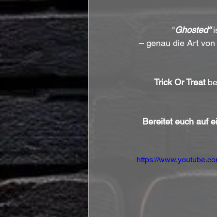
"
Ghosted“
 i
– genau die Art von
Trick Or Treat
 b
Bereitet euch auf e
https://www.youtube.c