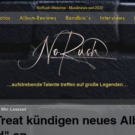
NoRush-Webzine - Musiknews seit 2022
Fotos
Album-Reviews
Bandbio´s
Interviews
…aufstrebende Talente treffen auf große Legenden…
 Min. Lesezeit
 Treat kündigen neues A