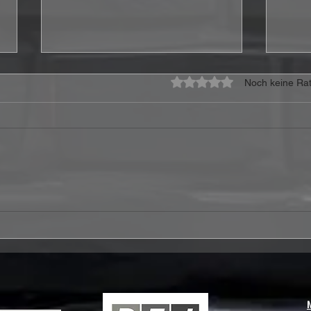
Mit 0 von 5 Sternen bewe
Noch keine Rat
Hollywood Vampires – At
Ferr
Montreux Jazz Festival
Joy 
2018 Review: Eine raue
Wenn
Hommage an die
ein 
Rockgeschichte