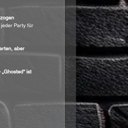
hzogen
eder Party für 
rten, aber 
 „Ghosted“ ist 