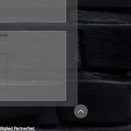
rtet.
ings
is & Sylvester – „It's A
To Be Alive“ Review:
 Hoffnung mehr ist als
schönes Wort
Mitglied PartnerNet: