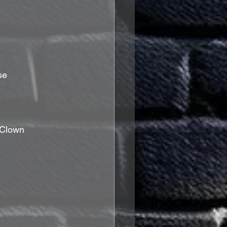
se
 Clown