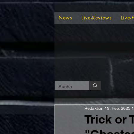
News
Live-Reviews
Live-
Redaktion
19. Feb. 2025
1
Trick or