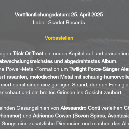
Veröffentlichungsdatum: 25. April 2025
Label: Scarlet Records
Vorbestellen
lagen 
Trick Or Treat
 ein neues Kapitel auf und präsentiere
abwechslungsreichstes und abgedrehtestes Album
. 
sche Power-Metal-Formation um 
Twilight Force-Sänger Ale
rt 
rasanten, melodischen Metal mit schaurig-humorvolle
reiert damit einen einzigartigen Sound, der den Fans gl
nsehaut und ein breites Grinsen ins Gesicht zaubert.
elnden Gesangslinien von 
Alessandro Conti
 verleihen 
Ch
ryhammer)
 und 
Adrienne Cowan (Seven Spires, Avantasi
ei Songs eine zusätzliche Dimension und machen das Al