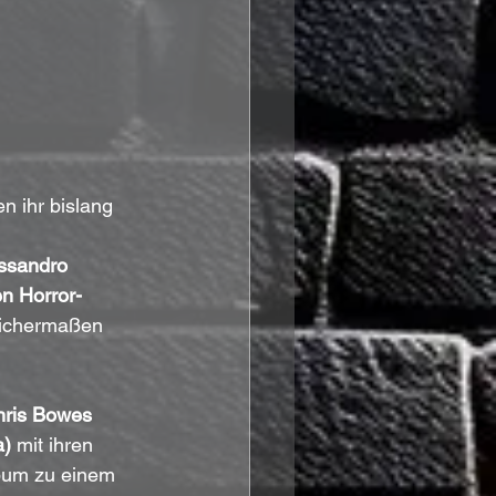
n ihr bislang 
ssandro 
n Horror-
eichermaßen 
ris Bowes 
a)
 mit ihren 
bum zu einem 