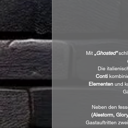
Mit 
„
Ghosted“
 sch
Die italieni
Conti
 kombinie
Elementen
 und k
Gä
Neben den fess
(Alestorm, Glo
Gastauftritten zw