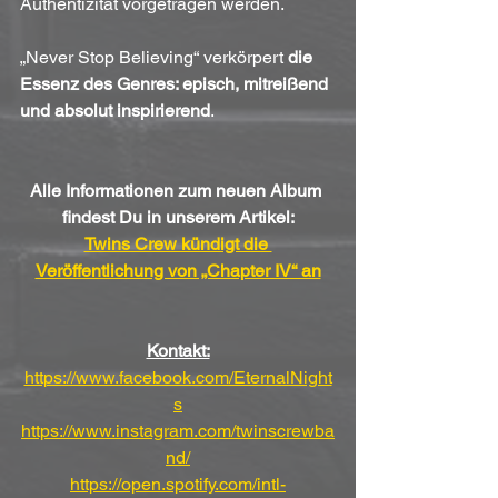
Authentizität vorgetragen werden. 
„Never Stop Believing“ verkörpert 
die 
Essenz des Genres: episch, mitreißend 
und absolut inspirierend
.
Alle Informationen zum neuen Album 
findest Du in unserem Artikel:
Twins Crew kündigt die 
Veröffentlichung von „Chapter IV“ an
Kontakt:
https://www.facebook.com/EternalNight
s
https://www.instagram.com/twinscrewba
nd/
https://open.spotify.com/intl-