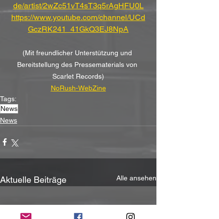
de/artist/2wZc51vT4sT3q5rAgHFU0L
https://www.youtube.com/channel/UCd
GczRK241_41GkQ3EJ8NpA
(Mit freundlicher Unterstützung und 
Bereitstellung des Pressematerials von 
Scarlet Records)
NoRush-WebZine
Tags:
News
News
Alle ansehen
Aktuelle Beiträge