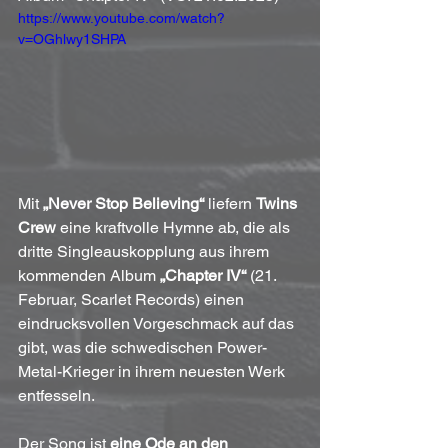
https://www.youtube.com/watch?
v=OGhlwy1SHPA
Mit 
„Never Stop Believing“
 liefern 
Twins 
Crew
 eine kraftvolle Hymne ab, die als 
dritte Singleauskopplung aus ihrem 
kommenden Album 
„Chapter IV“
 (21. 
Februar, Scarlet Records) einen 
eindrucksvollen Vorgeschmack auf das 
gibt, was die schwedischen Power-
Metal-Krieger in ihrem neuesten Werk 
entfesseln.
Der Song ist 
eine Ode an den 