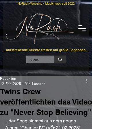
NoRush-Webzine - Musiknews seit 2022
…aufstrebende Talente treffen auf große Legenden…
Redaktion
12. Feb. 2025
1 Min. Lesezeit
Twins Crew
veröffentlichten das Video
zu "Never Stop Believing"
...der Song stammt aus dem neuen 
Album "Chapter IV" (VÖ: 21.02.2025)