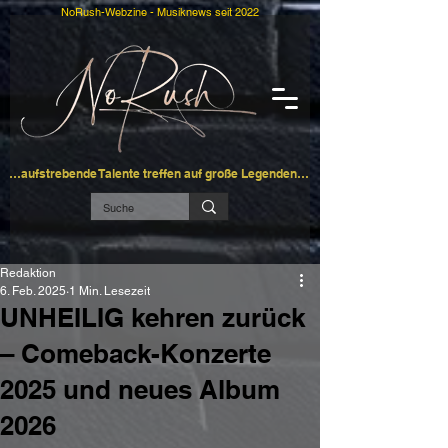
NoRush-Webzine - Musiknews seit 2022
…aufstrebende Talente treffen auf große Legenden…
Redaktion
6. Feb. 2025
1 Min. Lesezeit
UNHEILIG kehren zurück
– Comeback-Konzerte
2025 und neues Album
2026