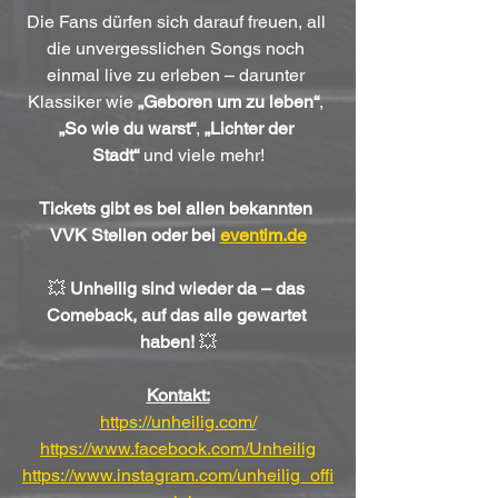
Die Fans dürfen sich darauf freuen, all 
die unvergesslichen Songs noch 
einmal live zu erleben – darunter 
Klassiker wie 
„Geboren um zu leben“
, 
„So wie du warst“
, 
„Lichter der 
Stadt“
 und viele mehr!
Tickets gibt es bei allen bekannten 
VVK Stellen oder bei 
eventim.de
💥 
Unheilig sind wieder da – das 
Comeback, auf das alle gewartet 
haben!
 💥
Kontakt:
https://unheilig.com/
https://www.facebook.com/Unheilig
https://www.instagram.com/unheilig_offi