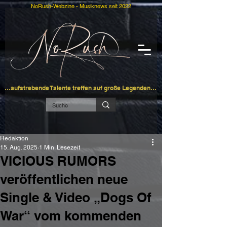
NoRush-Webzine - Musiknews seit 2022
…aufstrebende Talente treffen auf große Legenden…
Redaktion
15. Aug. 2025
1 Min. Lesezeit
VICIOUS RUMORS
veröffentlichen neue
Single & Video „Dogs Of
War“ vom kommenden