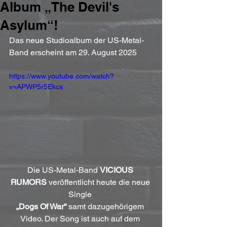
Album „The Devil's
Asylum“!
Das neue Studioalbum der US-Metal-
Band erscheint am 29. August 2025
https://www.youtube.com/watch?
v=APWP5r5Ekcs
Die US-Metal-Band 
VICIOUS 
RUMORS
 veröffentlicht heute die neue 
Single 
„Dogs Of War“
 samt dazugehörigem 
Video. Der Song ist auch auf dem 