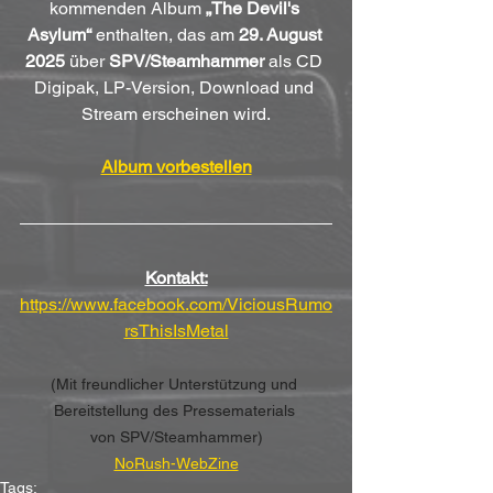
kommenden Album 
„The Devil's 
Asylum“
 enthalten, das am 
29. August 
2025
 über 
SPV/Steamhammer
 als CD 
Digipak, LP-Version, Download und 
Stream erscheinen wird.
Album vorbestellen
Kontakt:
https://www.facebook.com/ViciousRumo
rsThisIsMetal
(Mit freundlicher Unterstützung und 
Bereitstellung des Pressematerials 
von SPV/Steamhammer)
NoRush-WebZine
Tags: