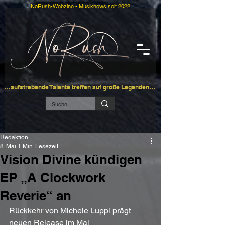
NoRush-Webzine - Musiknews seit 2022
…aufstrebende Talente treffen auf große Legenden…
Redaktion
8. Mai
1 Min. Lesezeit
Vision Divine kündigen
EP „A Clockwork
Reverie“ an
Rückkehr von Michele Luppi prägt 
neuen Release im Mai