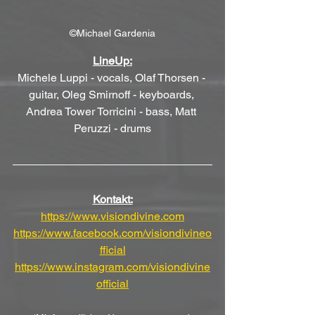
©Michael Gardenia
LineUp:
Michele Luppi - vocals, Olaf Thorsen - 
guitar, Oleg Smirnoff - keyboards, 
Andrea Tower Torricini - bass, Matt 
Peruzzi - drums
Kontakt:
https://www.visiondivine.com
https://www.facebook.com/visiondivineo
fficial
https://www.instagram.com/visiondivine
official