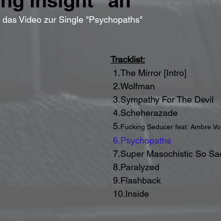
ng Insight" an
en das Video zur Single "Psychopaths"
Tracklist:
 1.The Mirror [Intro]
 2.Wolfman
 3.Sympathy For The Devil
 4.Scheherazade
 5.
Fucking Seducer feat. Ambre Vo
6.Psychopaths
 7.Super Masochistic So Sad
 8.Paralyzed
 9.Flashback
 10.Inside