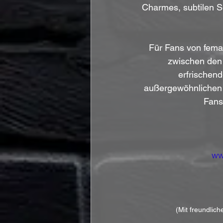
Charmes, subtilen Se
Für Fans von fema
zwischen den 
erfrischen
außergewöhnlichen m
Fans
ww
(Mit freundlic