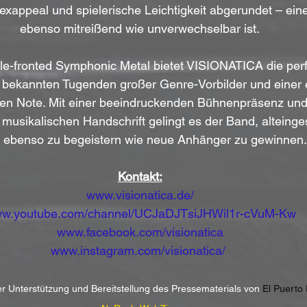
xappeal und spielerische Leichtigkeit abgerundet – ein
ebenso mitreißend wie unverwechselbar ist.
le-fronted Symphonic Metal bietet VISIONATICA die perf
bekannten Tugenden großer Genre-Vorbilder und einer 
den Note. Mit einer beeindruckenden Bühnenpräsenz und
usikalischen Handschrift gelingt es der Band, alteing
 ebenso zu begeistern wie neue Anhänger zu gewinnen.
Kontakt:
www.visionatica.de/
w.youtube.com/channel/UCJaDJTsiJHWil1r-cVuM-Kw
www.facebook.com/visionatica
www.instagram.com/visionatica/
her Unterstützung und Bereitstellung des Pressematerials von 
El Puerto