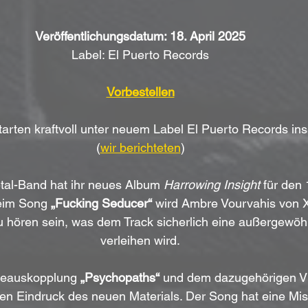
Veröffentlichungsdatum: 18. April 2025
Label: El Puerto Records
Vorbestellen
rten kraftvoll unter neuem Label El Puerto Records ins
(
wir berichteten
)
al-Band hat ihr neues Album 
Harrowing Insight
 für den 
eim Song 
„Fucking Seducer“
 wird Ambre Vourvahis von X
 hören sein, was dem Track sicherlich eine außergewöh
verleihen wird.
gleauskopplung 
„Psychopaths“
 und dem dazugehörigen Vid
en Eindruck des neuen Materials. Der Song hat eine Mi