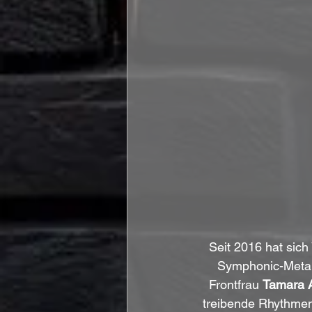
Seit 2016 hat sich
Symphonic-Metal-
Frontfrau 
Tamara 
treibende Rhythmen