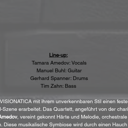
Line-up:
 Tamara Amedov: Vocals
 Manuel Buhl: Guitar
 Gerhard Spanner: Drums
 Tim Zahn: Bass 
 VISIONATICA mit ihrem unverkennbaren Stil einen festen
Szene erarbeitet. Das Quartett, angeführt von der char
Amedov
, vereint gekonnt Härte und Melodie, orchestral
. Diese musikalische Symbiose wird durch einen Hauch o