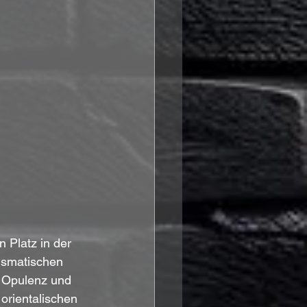
 Platz in der 
ismatischen 
e Opulenz und 
rientalischen 