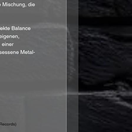
e Mischung, die 
ekte Balance 
eigenen, 
 einer 
esessene Metal-
 Records)