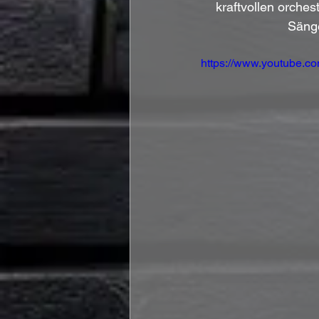
kraftvollen orche
Säng
https://www.youtube.