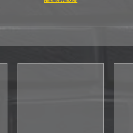
NoRush-WebZine