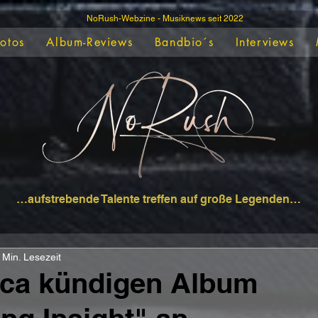
NoRush-Webzine - Musiknews seit 2022
Fotos
Album-Reviews
Bandbio´s
Interviews
…aufstrebende Talente treffen auf große Legenden…
 Min. Lesezeit
ica kündigen Album