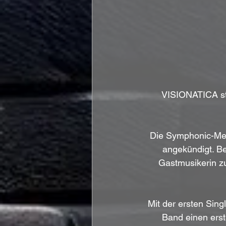
VISIONATICA sta
Die Symphonic-Met
angekündigt. B
Gastmusikerin zu
Mit der ersten Sin
Band einen erst