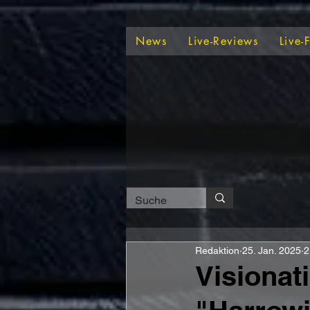
News
Live-Reviews
Live-
Redaktion
25. Jan. 2025
2
Visionat