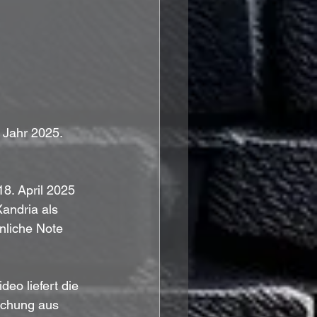
 Jahr 2025.
18. April 2025 
andria als 
nliche Note 
eo liefert die 
schung aus 