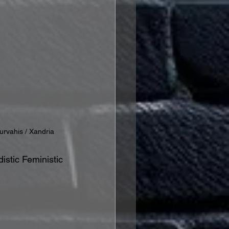
urvahis / Xandria
istic Feministic