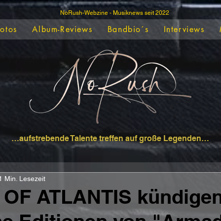
NoRush-Webzine - Musiknews seit 2022
Fotos
Album-Reviews
Bandbio´s
Interviews
…aufstrebende Talente treffen auf große Legenden…
1 Min. Lesezeit
 OF ATLANTIS kündige