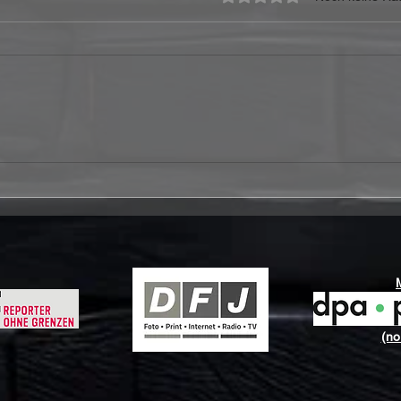
CoreLeoni veröffentlichen
Stor
Video zur neuen Single
„I’m
„Howling At The Moon“
Bost
Gew
(no