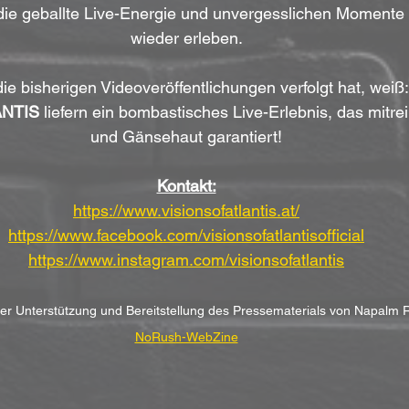
ie geballte Live-Energie und unvergesslichen Momente 
wieder erleben.
ie bisherigen Videoveröffentlichungen verfolgt hat, weiß:
ANTIS
 liefern ein bombastisches Live-Erlebnis, das mitrei
und Gänsehaut garantiert!
Kontakt:
https://www.visionsofatlantis.at/
https://www.facebook.com/visionsofatlantisofficial
https://www.instagram.com/visionsofatlantis
cher Unterstützung und Bereitstellung des Pressematerials von Napalm 
NoRush-WebZine