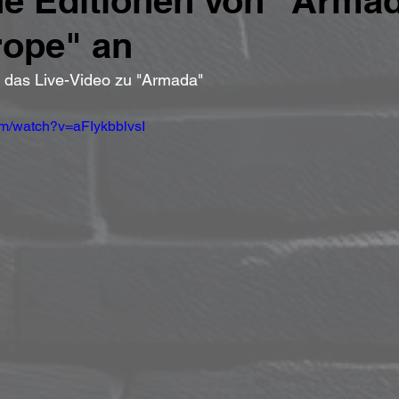
e Editionen von "Armad
rope" an
en das Live-Video zu "Armada"
om/watch?v=aFIykbblvsI