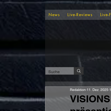
News
Live-Reviews
Live-
Redaktion
11. Dez. 2025
1
VISIONS