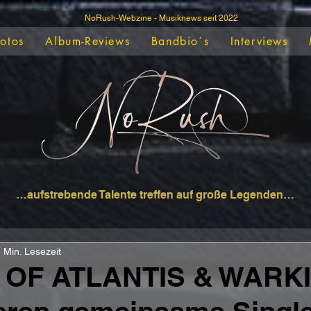
NoRush-Webzine - Musiknews seit 2022
Fotos
Album-Reviews
Bandbio´s
Interviews
…aufstrebende Talente treffen auf große Legenden…
 Min. Lesezeit
 OF ATLANTIS & WARK