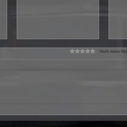
Mit 0 von 5 Sternen bewe
Noch keine Rat
Ferris & Sylvester – „It's A
ANTH
Joy To Be Alive“ Review:
Vide
Wenn Hoffnung mehr ist als
„Eve
ein schönes Wort