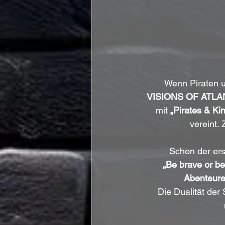
Wenn Piraten un
VISIONS OF ATLA
mit 
„Pirates & Ki
vereint.
Schon der erst
„Be brave or b
Abenteure
Die Dualität de