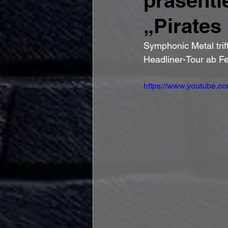
präsenti
„Pirates
Symphonic Metal trif
Headliner-Tour ab F
https://www.youtube