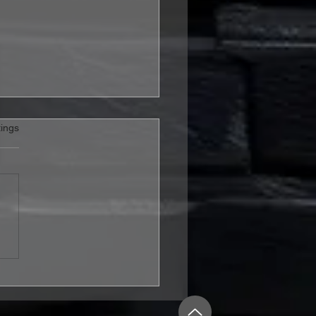
rtet.
ings
RAX veröffentlichen
o zur neuen Single
rybody’s Got A Plan“