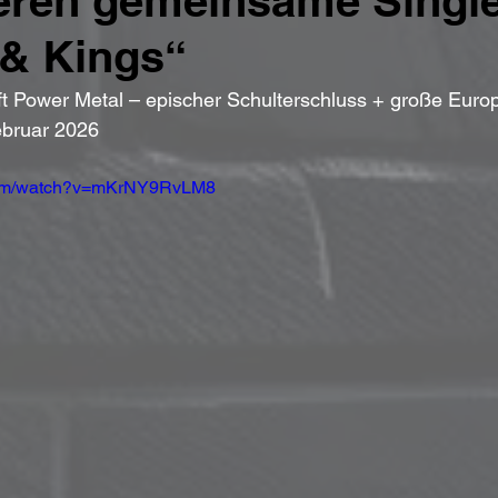
eren gemeinsame Singl
 & Kings“
ft Power Metal – epischer Schulterschluss + große Euro
ebruar 2026
.com/watch?v=mKrNY9RvLM8