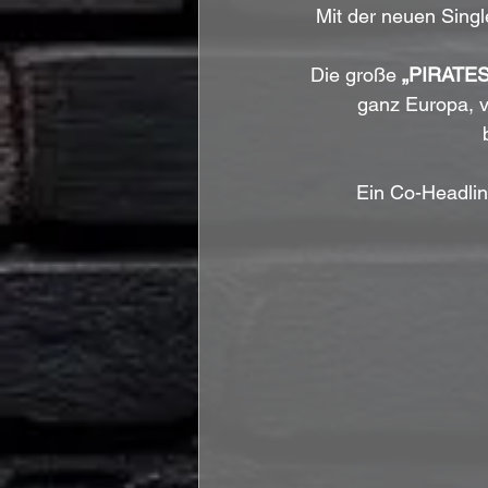
Mit der neuen Sing
Die große 
„PIRATE
ganz Europa, v
Ein Co-Headlin