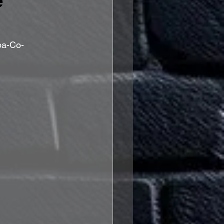
e
pa-Co-