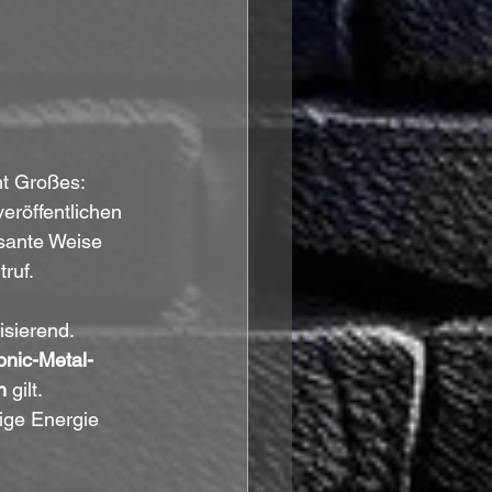
ht Großes: 
eröffentlichen 
sante Weise 
ruf.
isierend. 
nic-Metal-
n
 gilt. 
ige Energie 