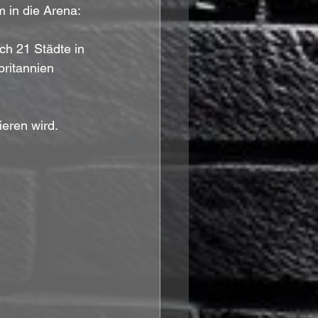
 in die Arena: 
ch 21 Städte in 
ritannien 
eren wird.