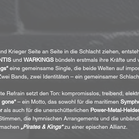
d Krieger Seite an Seite in die Schlacht ziehen, entste
NTIS
 und 
WARKINGS
 bündeln erstmals ihre Kräfte und v
ngs“
 eine gemeinsame Single, die beide Welten auf impo
 Zwei Bands, zwei Identitäten – ein gemeinsamer Schlacht
e Refrain setzt den Ton: kompromisslos, treibend, elektr
e gone“
 – ein Motto, das sowohl für die maritimen 
Sympho
r
 als auch für die unerschütterlichen 
Power-Metal-Helde
r Stimmen, die hymnischen Arrangements und die unbänd
machen 
„Pirates & Kings“
 zu einer epischen Allianz.